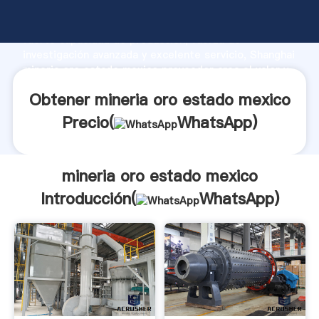
mineria oro estado mexico fabricante Agarrando
fuerte capacidad de producción, fuerza de
investigación avanzada y excelente servicio, Shanghai
mineria oro estado mexico proveedor crea el valor y
aporta valores a todos los clientes.
Obtener mineria oro estado mexico
Precio(
WhatsApp
)
mineria oro estado mexico
Introducción(
WhatsApp
)