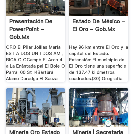
Presentación De
Estado De México -
PowerPoint -
El Oro - Gob.mx
Gob.mx
ORO El Pilar .löillas Maria
Hay 96 km entre El Oro y la
EST A DOS UN I DOS AMI;
capital del Estado.
RICA O OCampò El Arco 4
Extensión: El municipio de
a La Enåntada pal El Bole O
El Oro tiene una superficie
Parràl 00 St !4Bártùrå
de 137.47 kilómetros
Alamo Doradga El Sauza
cuadrados.(30) Orografía:
Mineria Oro Estado
Minería | Secretaría