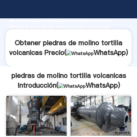
piedras de molino tortilla volcanicas fabricante
Agarrando fuerte capacidad de producción, fuerza
de investigación avanzada y excelente servicio,
Shanghai piedras de molino tortilla volcanicas
proveedor crea el valor y aporta valores a todos los
clientes.
Obtener piedras de molino tortilla
volcanicas Precio(
WhatsApp
)
piedras de molino tortilla volcanicas
Introducción(
WhatsApp
)