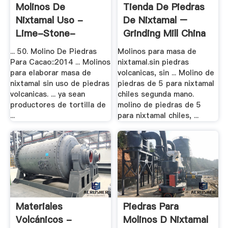
Molinos De
Tienda De Piedras
Nixtamal Uso -
De Nixtamal –
Lime-Stone-
Grinding Mill China
Crusher.xyz
... 50. Molino De Piedras
Molinos para masa de
Para Cacao::2014 ... Molinos
nixtamal.sin piedras
para elaborar masa de
volcanicas, sin ... Molino de
nixtamal sin uso de piedras
piedras de 5 para nixtamal
volcanicas. ... ya sean
chiles segunda mano.
productores de tortilla de
molino de piedras de 5
...
para nixtamal chiles, ...
Materiales
Piedras Para
Volcánicos -
Molinos D Nixtamal