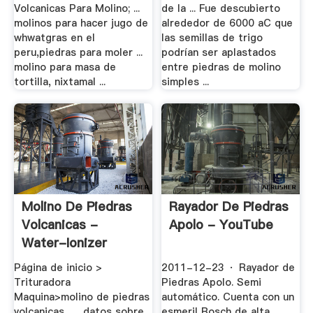
Volcanicas Para Molino; ...
de la ... Fue descubierto
molinos para hacer jugo de
alrededor de 6000 aC que
whwatgras en el
las semillas de trigo
peru,piedras para moler ...
podrían ser aplastados
molino para masa de
entre piedras de molino
tortilla, nixtamal ...
simples ...
Molino De Piedras
Rayador De Piedras
Volcanicas -
Apolo - YouTube
Water-Ionizer
Página de inicio >
2011-12-23 · Rayador de
Trituradora
Piedras Apolo. Semi
Maquina>molino de piedras
automático. Cuenta con un
volcanicas . ... datos sobre
esmeril Bosch de alta