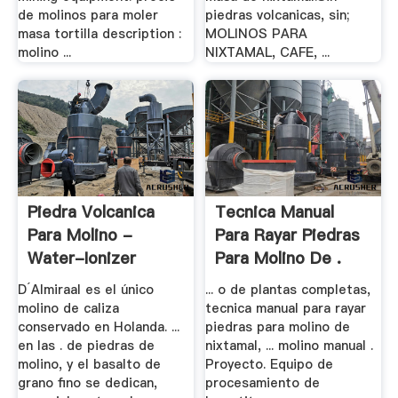
de molinos para moler
piedras volcanicas, sin;
masa tortilla description :
MOLINOS PARA
molino ...
NIXTAMAL, CAFE, ...
Piedra Volcanica
Tecnica Manual
Para Molino -
Para Rayar Piedras
Water-Ionizer
Para Molino De .
D´Almiraal es el único
... o de plantas completas,
molino de caliza
tecnica manual para rayar
conservado en Holanda. ...
piedras para molino de
en las . de piedras de
nixtamal, ... molino manual .
molino, y el basalto de
Proyecto. Equipo de
grano fino se dedican,
procesamiento de