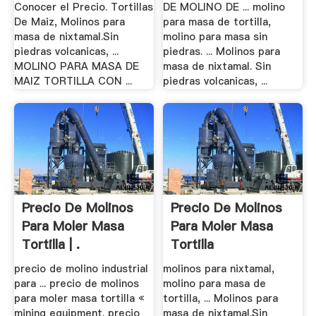
Conocer el Precio. Tortillas
DE MOLINO DE ... molino
De Maiz, Molinos para
para masa de tortilla,
masa de nixtamal.Sin
molino para masa sin
piedras volcanicas, ...
piedras. ... Molinos para
MOLINO PARA MASA DE
masa de nixtamal. Sin
MAIZ TORTILLA CON ...
piedras volcanicas, ...
Precio De Molinos
Precio De Molinos
Para Moler Masa
Para Moler Masa
Tortilla | .
Tortilla
precio de molino industrial
molinos para nixtamal,
para ... precio de molinos
molino para masa de
para moler masa tortilla «
tortilla, ... Molinos para
mining equipment. precio
masa de nixtamal.Sin