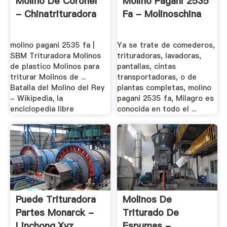
Molino De Coronel
Molino Pagani 2535
- Chinatrituradora
Fa - Molinoschina
molino pagani 2535 fa |
Ya se trate de comederos,
SBM Trituradora Molinos
trituradoras, lavadoras,
de plastico Molinos para
pantallas, cintas
triturar Molinos de ...
transportadoras, o de
Batalla del Molino del Rey
plantas completas, molino
- Wikipedia, la
pagani 2535 fa, Milagro es
enciclopedia libre
conocida en todo el ...
Puede Trituradora
Molinos De
Partes Monarck -
Triturado De
Linchong.xyz
Espumas -