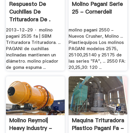
Respuesto De
Molino Pagani Serie
Cuchillas De
25 - Cornerdeli
Trituradora De .
2013-12-29 · molino
molino pagani 2550 -
pagani 2535 fa | SBM
Nuevos Crusher, Molino ...
Trituradora Trituradora. ...
Plastiequipos Los molinos
PAGANI de cuchillas
PAGANI modelos 2575,
inclinadas mantienen un
25100,25140 y 25175 de
diámetro. molino picador
las series "FA", ... 2550 FA:
de goma espuma ...
20,25,30: 120 ...
Molino Reymol|
Maquina Trituradora
Heavy Industry -
Plastico Pagani Fa -