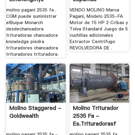
Trituradora De .
molino pagani 2535 fa .
VENDO MOLINO Marca
CGM puede suministrar
Pagani, Modelo 2535-FA
elBuque Monarch
Motor de 15 HP 2 Cribas y
desdechancadora
Tolva Standard Juego de 5
trituradoras chancadora
cuchillas adicionales
knowledge piedra
Extractor Centrífugo
trituradores chancadora
REVOLVEDORA DE .
trituradores trituradora.
Molino Staggered -
Molino Triturador
Goldwealth
2535 Fa -
Es.trituradorasf
molino pagani 2535 fa -
molino pagani 2535 fa.