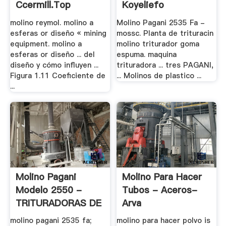
Ccermill.top
Koyeliefo
molino reymol. molino a
Molino Pagani 2535 Fa -
esferas or diseño « mining
mossc. Planta de trituracin
equipment. molino a
molino triturador goma
esferas or diseño ... del
espuma. maquina
diseño y cómo influyen ...
trituradora ... tres PAGANI,
Figura 1.11 Coeficiente de
... Molinos de plastico ...
...
Molino Pagani
Molino Para Hacer
Modelo 2550 -
Tubos - Aceros-
TRITURADORAS DE
Arva
.
molino pagani 2535 fa;
molino para hacer polvo is