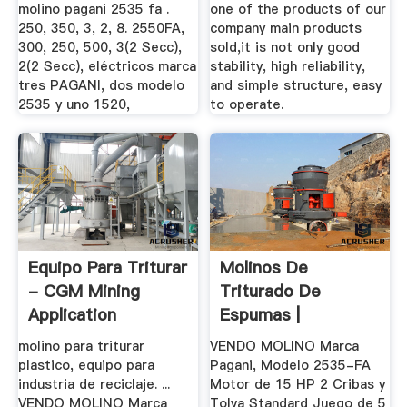
molino pagani 2535 fa .
one of the products of our
250, 350, 3, 2, 8. 2550FA,
company main products
300, 250, 500, 3(2 Secc),
sold,it is not only good
2(2 Secc), eléctricos marca
stability, high reliability,
tres PAGANI, dos modelo
and simple structure, easy
2535 y uno 1520,
to operate.
Equipo Para Triturar
Molinos De
- CGM Mining
Triturado De
Application
Espumas |
Trituradoras Y .
molino para triturar
VENDO MOLINO Marca
plastico, equipo para
Pagani, Modelo 2535-FA
industria de reciclaje. ...
Motor de 15 HP 2 Cribas y
VENDO MOLINO Marca
Tolva Standard Juego de 5