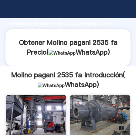
Molino pagani 2535 fa fabricante Agarrando fuerte
capacidad de producción, fuerza de investigación
avanzada y excelente servicio, Shanghai Molino
pagani 2535 fa proveedor crea el valor y aporta
valores a todos los clientes.
Obtener Molino pagani 2535 fa
Precio(
WhatsApp
)
Molino pagani 2535 fa Introducción(
WhatsApp
)