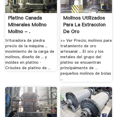
Platino Canada
Molinos Utilizados
Minerales Molino
Para La Extraccion
Molino - .
De Oro
trituradora de piedra
>> Ver Precio; molinos para
precio de la máquina ...
tratamiento de oro
movimiento de la carga de
artesanal ... El oro y los
molinos, diseño de ... y
metales del grupo del
moldes en platino ·
platino se encuentran
Crisoles de platino de ...
principalmente de ...
pequeños molinos de bolas
...