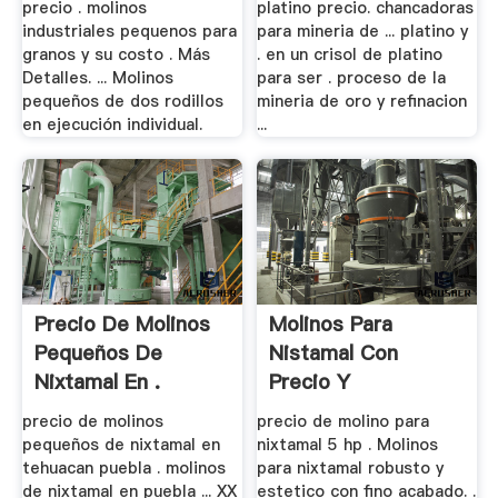
precio . molinos
platino precio. chancadoras
industriales pequenos para
para mineria de ... platino y
granos y su costo . Más
. en un crisol de platino
Detalles. ... Molinos
para ser . proceso de la
pequeños de dos rodillos
mineria de oro y refinacion
en ejecución individual.
...
Precio De Molinos
Molinos Para
Pequeños De
Nistamal Con
Nixtamal En .
Precio Y
Carteristicas
precio de molinos
precio de molino para
pequeños de nixtamal en
nixtamal 5 hp . Molinos
tehuacan puebla . molinos
para nixtamal robusto y
de nixtamal en puebla ... XX
estetico con fino acabado. .