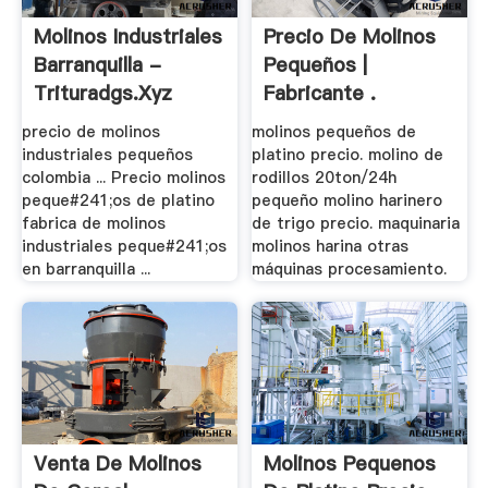
Molinos Industriales
Precio De Molinos
Barranquilla -
Pequeños |
Trituradgs.xyz
Fabricante .
precio de molinos
molinos pequeños de
industriales pequeños
platino precio. molino de
colombia ... Precio molinos
rodillos 20ton/24h
peque#241;os de platino
pequeño molino harinero
fabrica de molinos
de trigo precio. maquinaria
industriales peque#241;os
molinos harina otras
en barranquilla ...
máquinas procesamiento.
Venta De Molinos
Molinos Pequenos