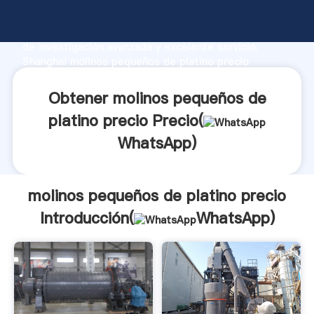
molinos pequeños de platino precio fabricante
Agarrando fuerte capacidad de producción, fuerza
de investigación avanzada y excelente servicio,
Shanghai molinos pequeños de platino precio
proveedor crea el valor y aporta valores a todos los
clientes.
Obtener molinos pequeños de
platino precio Precio(
WhatsApp
)
molinos pequeños de platino precio
Introducción(
WhatsApp
)