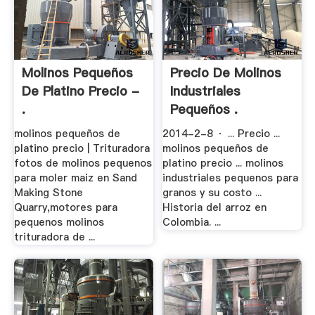
Molinos Pequeños
Precio De Molinos
De Platino Precio -
Industriales
.
Pequeños .
molinos pequeños de
2014-2-8 · ... Precio ...
platino precio | Trituradora
molinos pequeños de
fotos de molinos pequenos
platino precio ... molinos
para moler maiz en Sand
industriales pequenos para
Making Stone
granos y su costo ...
Quarry,motores para
Historia del arroz en
pequenos molinos
Colombia. ...
trituradora de ...