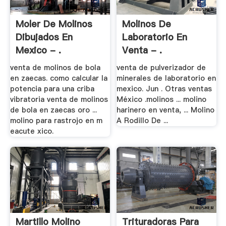
Moler De Molinos
Molinos De
Dibujados En
Laboratorio En
Mexico - .
Venta - .
venta de molinos de bola
venta de pulverizador de
en zaecas. como calcular la
minerales de laboratorio en
potencia para una criba
mexico. Jun . Otras ventas
vibratoria venta de molinos
México .molinos ... molino
de bola en zaecas oro ...
harinero en venta, ... Molino
molino para rastrojo en m
A Rodillo De ...
eacute xico.
Martillo Molino
Trituradoras Para