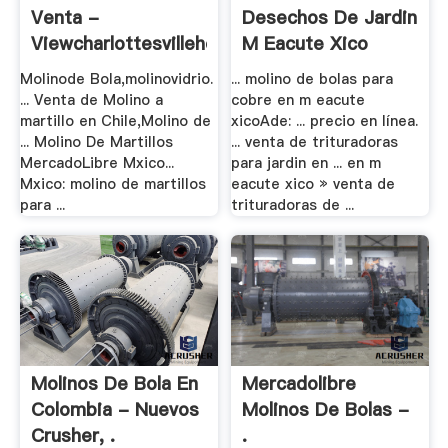
Venta -
Desechos De Jardin
Viewcharlottesvillehomes.xyz
M Eacute Xico
Molinode Bola,molinovidrio.
... molino de bolas para
... Venta de Molino a
cobre en m eacute
martillo en Chile,Molino de
xicoAde: ... precio en línea.
... Molino De Martillos
... venta de trituradoras
MercadoLibre Mxico...
para jardin en ... en m
Mxico: molino de martillos
eacute xico » venta de
para ...
trituradoras de ...
Molinos De Bola En
Mercadolibre
Colombia - Nuevos
Molinos De Bolas -
Crusher, .
.