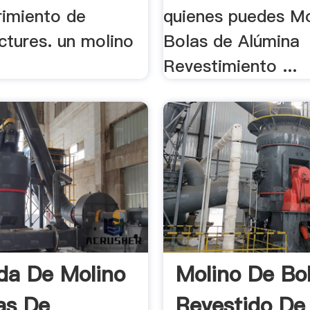
rimiento de
quienes puedes Mo
ctures. un molino
Bolas de Alúmina
Revestimiento ...
da De Molino
Molino De Bo
as De
Revestido De