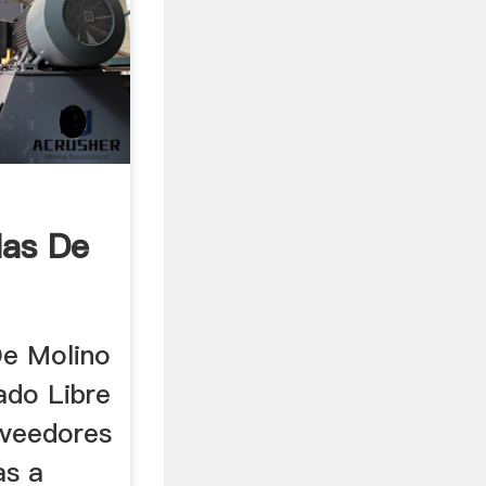
las De
De Molino
ado Libre
oveedores
as a