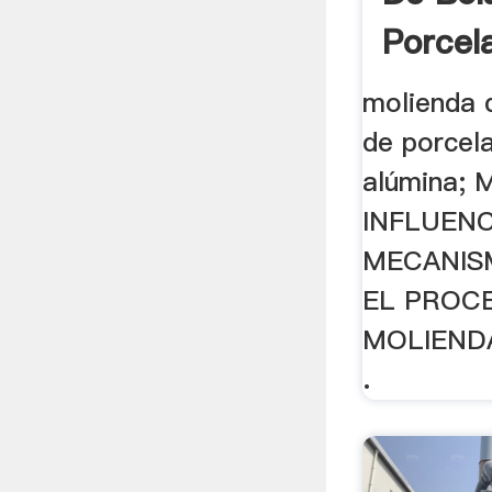
Porcel
molienda 
de porcela
alúmina; M
INFLUENC
MECANIS
EL PROC
MOLIENDA.
.