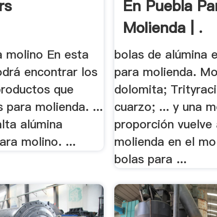
rs
En Puebla Pa
Molienda | .
a molino En esta
bolas de alúmina 
odrá encontrar los
para molienda. Mo
productos que
dolomita; Trityrac
 para molienda. ...
cuarzo; ... y una 
alta alúmina
proporción vuelve 
ara molino. ...
molienda en el mo
bolas para ...