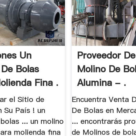
ones Un
Proveedor De
 De Bolas
Molino De Bo
olienda Fina .
Alumina - .
ar el Sitio de
Encuentra Venta 
 Su País ! un
De Bolas en Merc
bolas ... un molino
... encontrarás pr
para molienda fina
de Molinos de bol