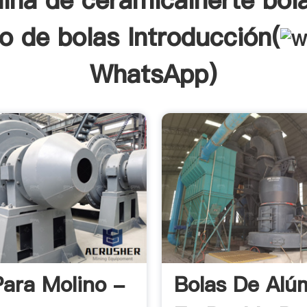
ina de cerámicainerte bol
o de bolas Introducción(
WhatsApp
)
Para Molino -
Bolas De Alú