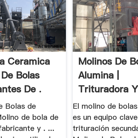
a Ceramica
Molinos De B
 De Bolas
Alumina |
antes De .
Trituradora 
Molinos
 Bolas de
El molino de bola
Molino de bola de
es un equipo clave
abricante y . ...
trituración secundar