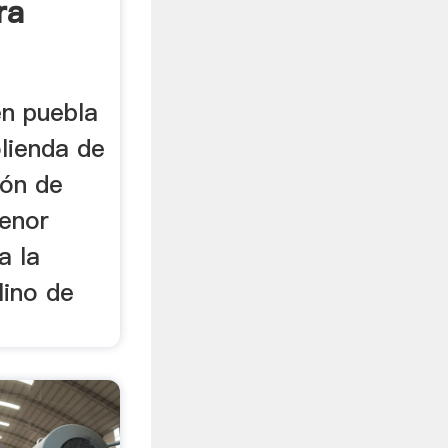
ra
en puebla
lienda de
ión de
menor
a la
lino de