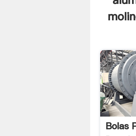
alúm
molin
Bolas 