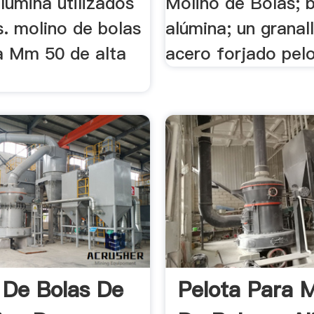
lumina utilizados
Molino de Bolas; 
s. molino de bolas
alúmina; un granal
a Mm 50 de alta
acero forjado pelot
 De Bolas De
Pelota Para M