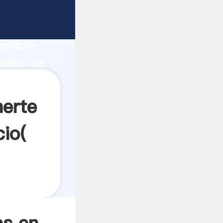
bolas
ucción,
rvicio,
olino de
a todos
nerte
cio(