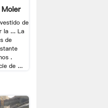
 Moler
evestido de
 la ... La
os de
astante
nos .
ie de ...