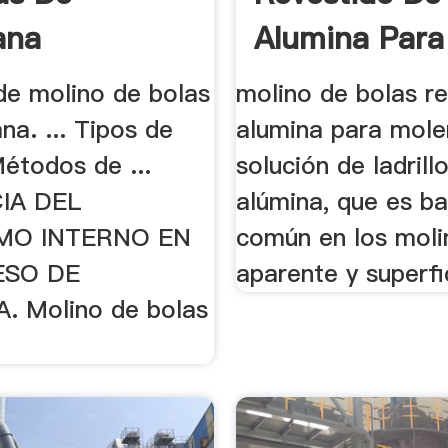
ana
Alumina Para
.
de molino de bolas
molino de bolas r
na. ... Tipos de
alumina para moler
étodos de ...
solución de ladrill
IA DEL
alúmina, que es b
MO INTERNO EN
común en los moli
ESO DE
aparente y superfic
 Molino de bolas