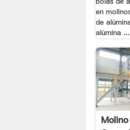
bolas de a
en molino
de alúmin
alúmina ...
Molino