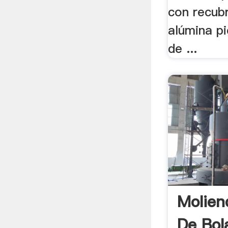
con recub
alúmina pi
de ...
Molien
De Bol