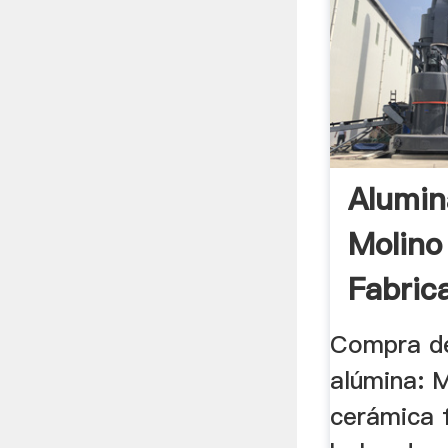
Alumin
Molino
Fabric
Compra de
alúmina: 
cerámica f