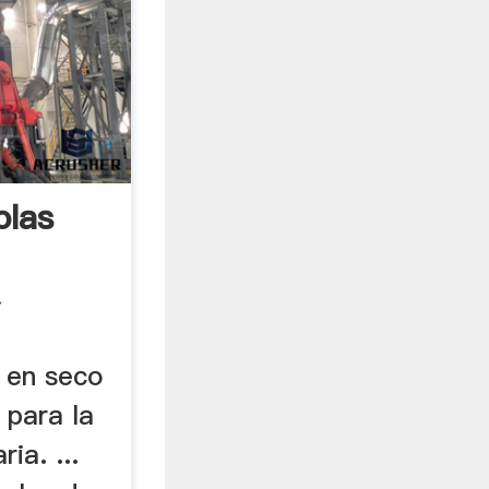
olas
Y
s en seco
 para la
ia. ...