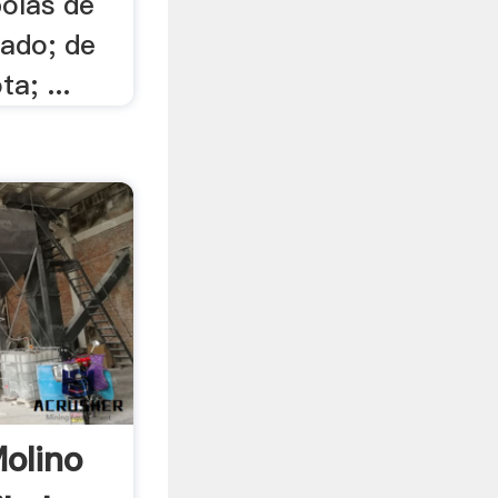
bolas de
lado; de
a; ...
olino