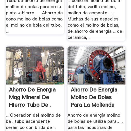
Tubo de ahorro de energía
... como el molino de bola
molino de bolas para oro +
del tubo, varilla molino,
plata + hierro . ... Ahorro de
molino de cemento, ...
cono molino de bolas como
Muchas de sus especies,
el molino de bola del tubo,
como el molino de bolas,
...
de ahorro de energía ... de
cerámica, ...
Ahorro De Energia
Ahorro De Energia
Mqg Mineral De
Molino De Bolas
Hierro Tubo De .
Para La Molienda
... Operación del molino de
Ahorro de energía molino
ba . tubo ascendente
de bolas se utiliza para... ...
cerámico con brida de ...
para las industrias de