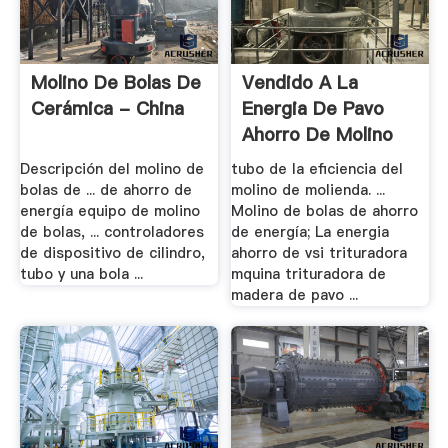
Molino De Bolas De
Vendido A La
Cerámica - China
Energia De Pavo
Ahorro De Molino
De .
Descripción del molino de
tubo de la eficiencia del
bolas de ... de ahorro de
molino de molienda. ...
energía equipo de molino
Molino de bolas de ahorro
de bolas, ... controladores
de energía; La energia
de dispositivo de cilindro,
ahorro de vsi trituradora
tubo y una bola ...
mquina trituradora de
madera de pavo ...