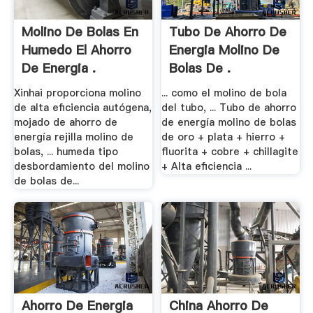
Molino De Bolas En
Tubo De Ahorro De
Humedo El Ahorro
Energia Molino De
De Energia .
Bolas De .
Xinhai proporciona molino
... como el molino de bola
de alta eficiencia autógena,
del tubo, ... Tubo de ahorro
mojado de ahorro de
de energía molino de bolas
energía rejilla molino de
de oro + plata + hierro +
bolas, ... humeda tipo
fluorita + cobre + chillagite
desbordamiento del molino
+ Alta eficiencia ...
de bolas de...
Ahorro De Energia
China Ahorro De