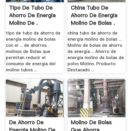
Tipo De Tubo De
China Tubo De
Ahorro De Energia
Ahorro De Energia
Molino De .
Molino De Bolas .
tipo de tubo de ahorro de
china tubo de ahorro de
energia molino de bolas
energia molino de bolas ...
con el ... de ahorros. .
Molino de bolas de ahorro
molinos de Bolas que
de energía ... Ahorro de
permitan reducir el
energía molino de bolas de
consumo de energía del
polvo Molino. Producto
molino tubos ...
Destacado ...
De Ahorro De
Molino De Bolas
Energia Molino De
Que Ahorra