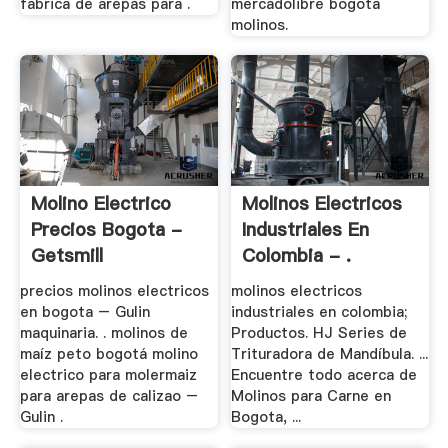
fabrica de arepas para .
mercadolibre bogota
molinos.
Molino Electrico
Molinos Electricos
Precios Bogota -
Industriales En
Getsmill
Colombia - .
precios molinos electricos
molinos electricos
en bogota – Gulin
industriales en colombia;
maquinaria. . molinos de
Productos. HJ Series de
maíz peto bogotá molino
Trituradora de Mandíbula. ...
electrico para molermaiz
Encuentre todo acerca de
para arepas de calizao –
Molinos para Carne en
Gulin .
Bogota, ...