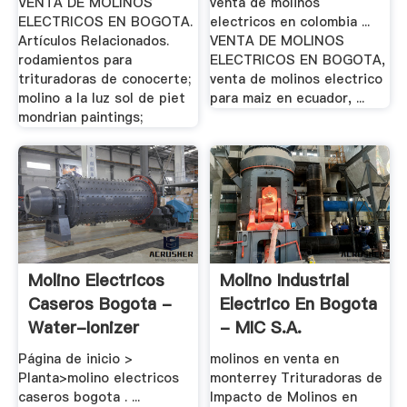
VENTA DE MOLINOS
venta de molinos
ELECTRICOS EN BOGOTA.
electricos en colombia ...
Artículos Relacionados.
VENTA DE MOLINOS
rodamientos para
ELECTRICOS EN BOGOTA,
trituradoras de conocerte;
venta de molinos electrico
molino a la luz sol de piet
para maiz en ecuador, ...
mondrian paintings;
Molino Electricos
Molino Industrial
Caseros Bogota -
Electrico En Bogota
Water-Ionizer
- MIC S.A.
Página de inicio >
molinos en venta en
Planta>molino electricos
monterrey Trituradoras de
caseros bogota . ...
Impacto de Molinos en