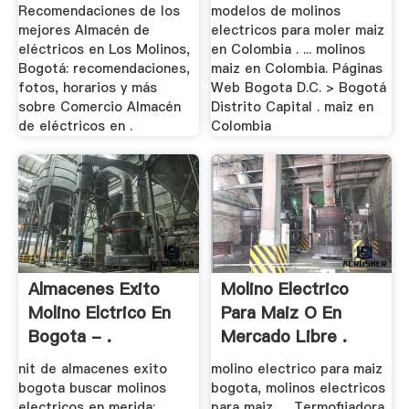
Recomendaciones de los
modelos de molinos
mejores Almacén de
electricos para moler maiz
eléctricos en Los Molinos,
en Colombia . ... molinos
Bogotá: recomendaciones,
maiz en Colombia. Páginas
fotos, horarios y más
Web Bogota D.C. > Bogotá
sobre Comercio Almacén
Distrito Capital . maiz en
de eléctricos en .
Colombia
Almacenes Exito
Molino Electrico
Molino Elctrico En
Para Maiz O En
Bogota - .
Mercado Libre .
nit de almacenes exito
molino electrico para maiz
bogota buscar molinos
bogota, molinos electricos
electricos en merida;
para maiz, ... Termofijadora