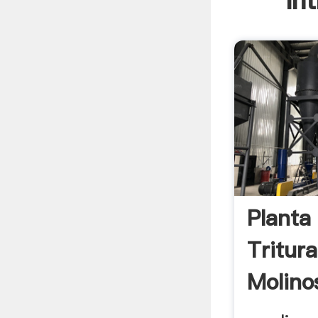
In
Planta
Tritur
Molino