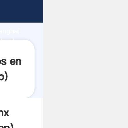
rando
anghai
l valor y
os en
p
)
mx