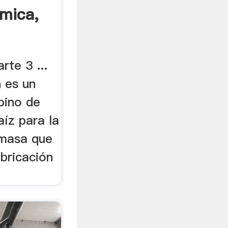
ímica,
rte 3 ...
 es un
bino de
íz para la
 masa que
bricación