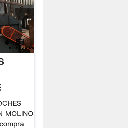
S
E
OCHES
UN MOLINO
 compra