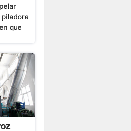
pelar
 piladora
 en que
roz