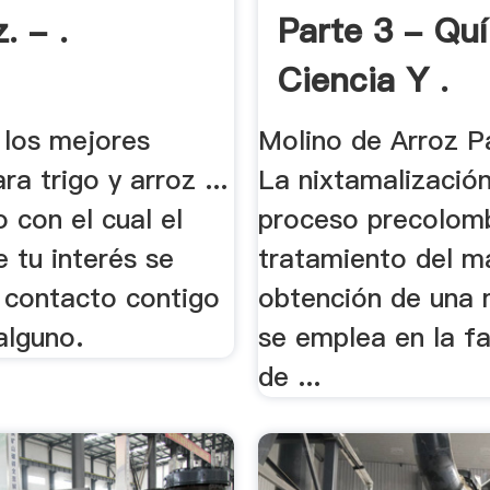
. - .
Parte 3 - Qu
Ciencia Y .
 los mejores
Molino de Arroz Pa
ra trigo y arroz ...
La nixtamalización
o con el cual el
proceso precolom
 tu interés se
tratamiento del ma
 contacto contigo
obtención de una
alguno.
se emplea en la fa
de ...