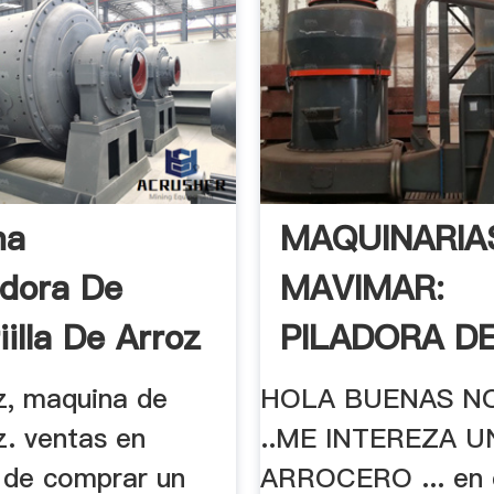
na
MAQUINARIA
adora De
MAVIMAR:
illa De Arroz
PILADORA D
ARROZ
oz, maquina de
HOLA BUENAS N
z. ventas en
..ME INTEREZA 
. de comprar un
ARROCERO ... en