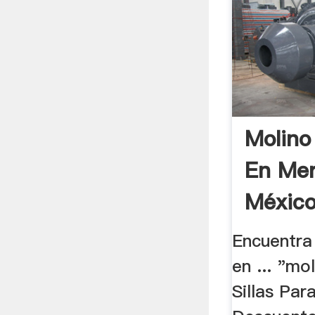
Molino
En Mer
Méxic
Encuentra
en ... "mol
Sillas Par