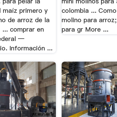
. para pelar la
mini molinos para 
l maíz primero y
colombia ... Como 
ino de arroz de la
molino para arroz; 
a ... comprar en
para gr More ...
ederal —
o. Información ...