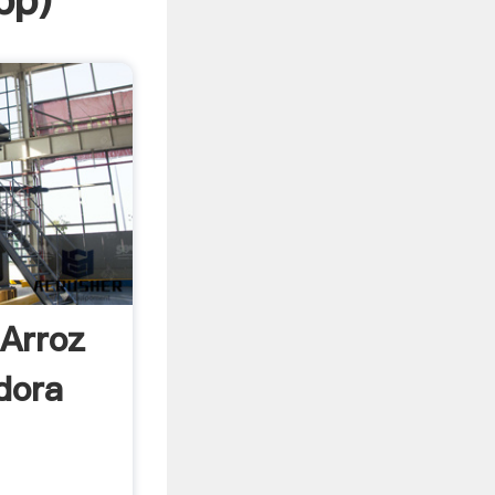
pp
)
 Arroz
dora