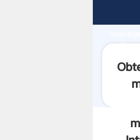
molino p
fuerte c
investig
molino p
aporta v
Obte
m
m