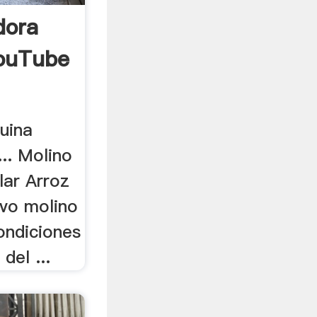
dora
YouTube
uina
... Molino
ar Arroz
evo molino
ondiciones
del ...