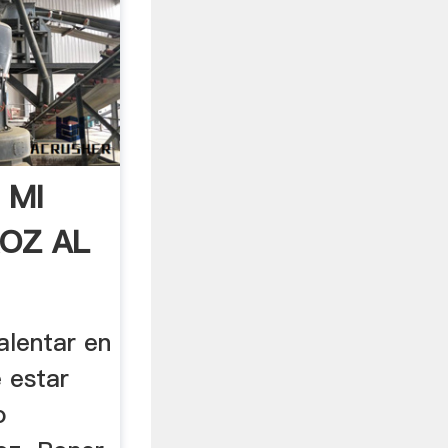
 MI
ROZ AL
alentar en
 estar
o