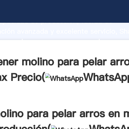
ara pelar arros en mx fabricante Agar
apacidad de producción, fuerza de
ación avanzada y excelente servicio, Sh
ara pelar arros en mx proveedor crea e
alores a todos los clientes.
ner molino para pelar arr
x Precio(
WhatsAp
olino para pelar arros en 