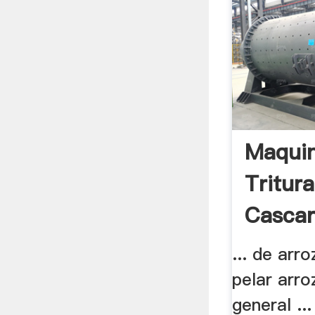
Maqui
Tritur
Cascari
En .
... de arr
pelar arro
general ..