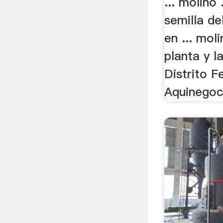
... molino 
semilla de
en ... mol
planta y l
Distrito F
Aquinegoci