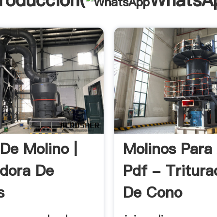
troducción(
WhatsA
 De Molino |
Molinos Para
adora De
Pdf - Tritura
s
De Cono