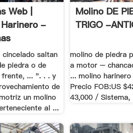
s Web |
Molino DE P
 Harinero -
TRIGO -ANT
nas
 cincelado saltan
molino de piedra p
de piedra o de
a motor – chanca
frente, ... ". . . y
... molino harinero
provechamiento de
Precio FOB:US $4
 motriz un molino
43,000 / Sistema, P
erteneciente al ...