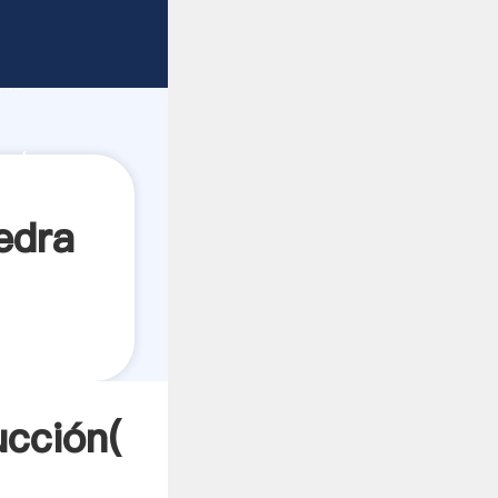
 fuerte
ón
orta
edra
ucción(