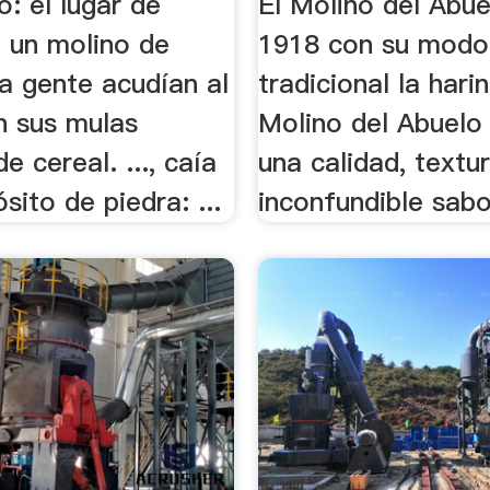
o: el lugar de
El Molino del Abu
e un molino de
1918 con su modo
 a gente acudían al
tradicional la hari
n sus mulas
Molino del Abuelo
e cereal. ..., caía
una calidad, textu
sito de piedra: ...
inconfundible sabo