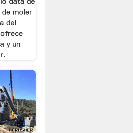
elo data de
 de moler
na del
 ofrece
ra y un
r.