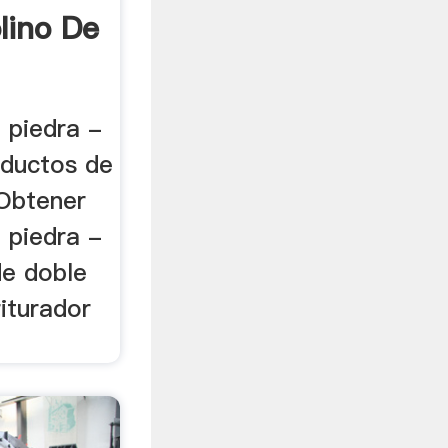
lino De
 piedra -
oductos de
 Obtener
 piedra -
de doble
iturador