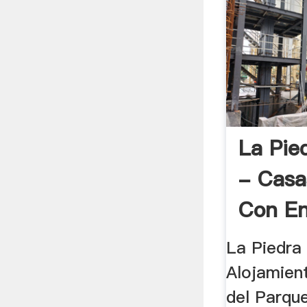
La Pie
- Casa
Con E
La Piedra 
Alojamien
del Parque