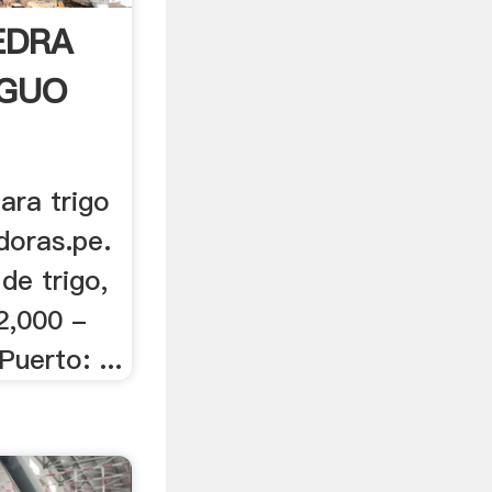
IEDRA
IGUO
ara trigo
doras.pe.
 de trigo,
2,000 -
uerto: ...