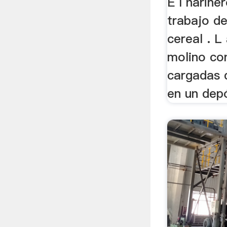
E l hariner
trabajo d
cereal . L
molino co
cargadas d
en un depó