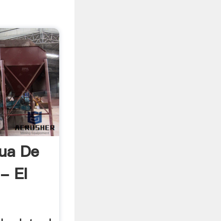
ua De
 - El