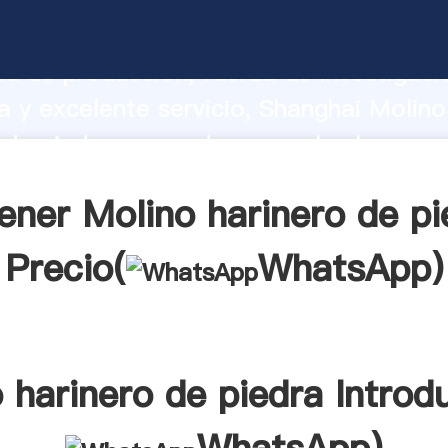
arinero de piedra fabricante Agarrando
d de producción, fuerza de investigaci
 y excelente servicio, Shanghai Molino
 de piedra proveedor crea el valor y ap
a todos los clientes.
ener Molino harinero de pi
Precio(
WhatsApp
)
 harinero de piedra Introd