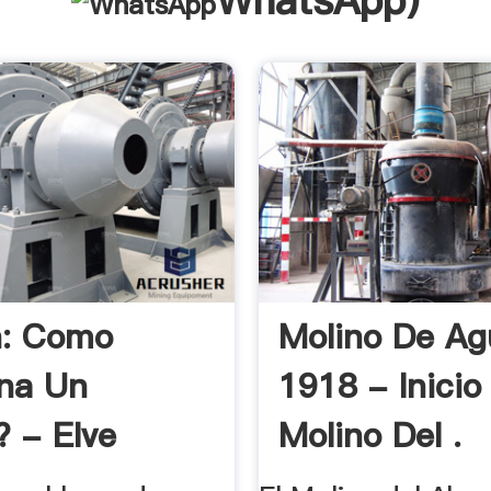
WhatsApp
)
n: Como
Molino De Ag
na Un
1918 - Inicio
? - Elve
Molino Del .