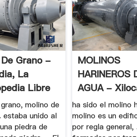
 De Grano -
MOLINOS
dia, La
HARINEROS 
opedia Libre
AGUA - Xiloc
 grano, molino de
ha sido el molino h
.. estaba unido al
molino es un edifi
 una piedra de
por regla general, 