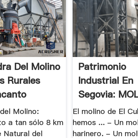
dra Del Molino
Patrimonio
s Rurales
Industrial En
ncanto
Segovia: MOL
del Molino:
El molino de El C
to a tan sólo 8 km
hemos ... - Un mo
 Natural del
harinero. - Un mol