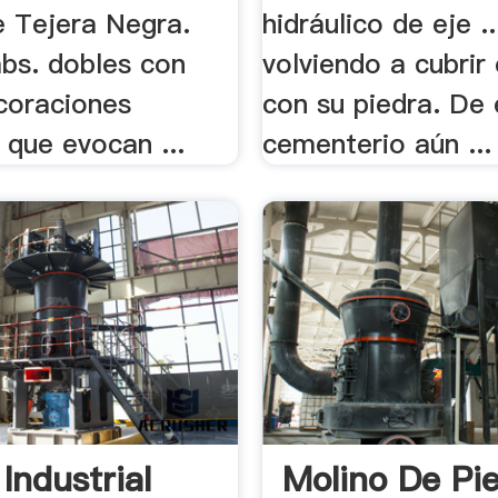
 Tejera Negra.
hidráulico de eje ..
abs. dobles con
volviendo a cubrir 
coraciones
con su piedra. De 
 que evocan ...
cementerio aún ...
Industrial
Molino De Pi