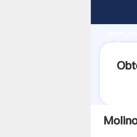
Molino h
capacida
avanzada
harinero
valores 
Obt
Molino