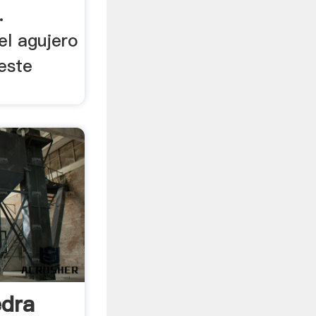
.
el agujero
este
edra