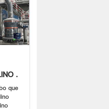
INO .
ubo que
lino
ino