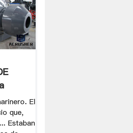
DE
a
arinero. El
cio que,
... Estaban