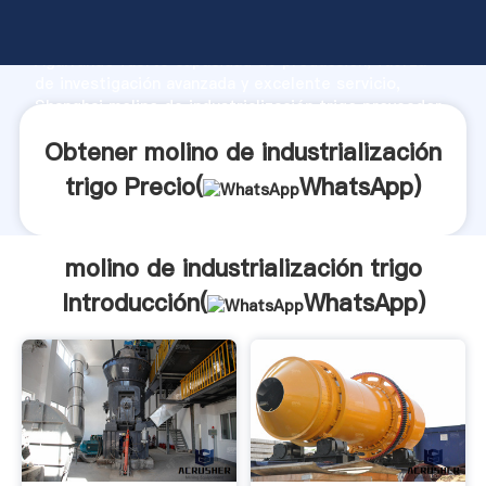
molino de industrialización trigo fabricante
Agarrando fuerte capacidad de producción, fuerza
de investigación avanzada y excelente servicio,
Shanghai molino de industrialización trigo proveedor
crea el valor y aporta valores a todos los clientes.
Obtener molino de industrialización
trigo Precio(
WhatsApp
)
molino de industrialización trigo
Introducción(
WhatsApp
)