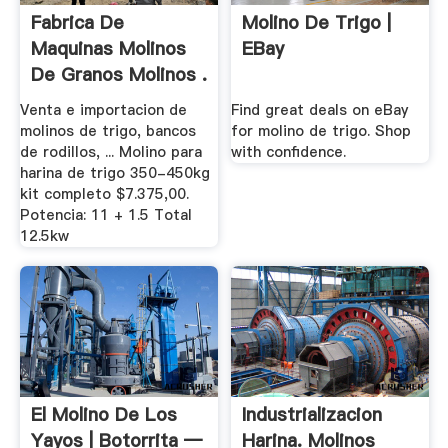
Fabrica De
Molino De Trigo |
Maquinas Molinos
EBay
De Granos Molinos .
Venta e importacion de
Find great deals on eBay
molinos de trigo, bancos
for molino de trigo. Shop
de rodillos, ... Molino para
with confidence.
harina de trigo 350-450kg
kit completo $7.375,00.
Potencia: 11 + 1.5 Total
12.5kw
El Molino De Los
Industrializacion
Yayos | Botorrita —
Harina. Molinos