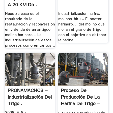
A 20 KM De .
Nuestra casa es el
Industrializacion harina.
resultado de la
molinos. hiru - El sector
restauración y reconversión
harinero. ... del molino que
en vivienda de un antiguo
molían el grano de trigo
molino harinero ... La
con el objetivo de obtener
industrialización de estos
la harina ...
procesos como en tantos ...
PRONAMACHCS -
Proceso De
Industrialización Del
Producción De La
Trigo .
Harina De Trigo -
Scribd
2008-9-8 ·
proceso de produccion de