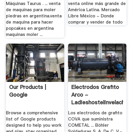
Máquinas Taurus . ... venta
venta online más grande de
de maquinas para moler
América Latina. Mercado
piedras en argentina.venta
Libre México - Donde
de maquina para hacer
comprar y vender de todo
popcakes en argentina
maquinas moler ...
Our Products |
Electrodos Grafito
Google
Arco -
Ladieshostelinvelacher
Browse a comprehensive
Los electrodos de grafito
list of Google products
COVA que suministra
designed to help you work
COMETAL ... Böhler
and play, stay organized,
Soldaduras S. A. De C. V.-