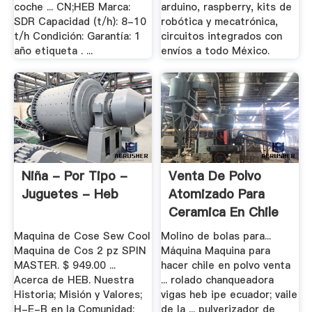
coche ... CN;HEB Marca:
arduino, raspberry, kits de
SDR Capacidad (t/h): 8-10
robótica y mecatrónica,
t/h Condición: Garantía: 1
circuitos integrados con
año etiqueta . ...
envíos a todo México.
Niña - Por Tipo -
Venta De Polvo
Juguetes - Heb
Atomizado Para
Ceramica En Chile
Maquina de Cose Sew Cool
Molino de bolas para...
Maquina de Cos 2 pz SPIN
Máquina Maquina para
MASTER. $ 949.00 ...
hacer chile en polvo venta
Acerca de HEB. Nuestra
... rolado chanqueadora
Historia; Misión y Valores;
vigas heb ipe ecuador; vaile
H-E-B en la Comunidad;
de la ... pulverizador de