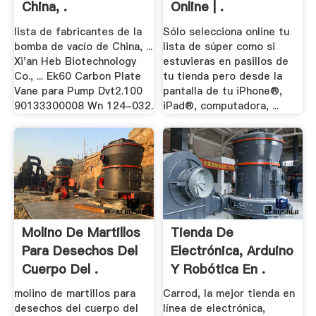
China, .
Online | .
lista de fabricantes de la
Sólo selecciona online tu
bomba de vacío de China, ...
lista de súper como si
Xi'an Heb Biotechnology
estuvieras en pasillos de
Co., ... Ek60 Carbon Plate
tu tienda pero desde la
Vane para Pump Dvt2.100
pantalla de tu iPhone®,
90133300008 Wn 124-032.
iPad®, computadora, ...
Molino De Martillos
Tienda De
Para Desechos Del
Electrónica, Arduino
Cuerpo Del .
Y Robótica En .
molino de martillos para
Carrod, la mejor tienda en
desechos del cuerpo del
línea de electrónica,