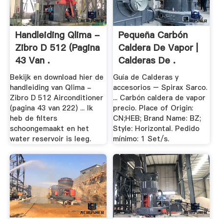
Handleiding Qlima -
Pequeña Carbón
Zibro D 512 (pagina
Caldera De Vapor |
43 Van .
Calderas De .
Bekijk en download hier de
Guía de Calderas y
handleiding van Qlima -
accesorios – Spirax Sarco.
Zibro D 512 Airconditioner
... Carbón caldera de vapor
(pagina 43 van 222) ... Ik
precio. Place of Origin:
heb de filters
CN;HEB; Brand Name: BZ;
schoongemaakt en het
Style: Horizontal. Pedido
water reservoir is leeg.
mínimo: 1 Set/s.