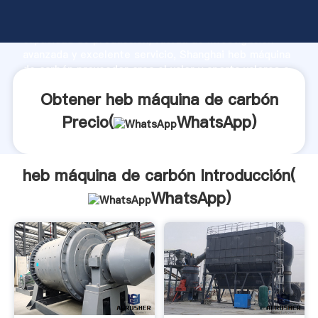
heb máquina de carbón fabricante Agarrando fuerte
capacidad de producción, fuerza de investigación
avanzada y excelente servicio, Shanghai heb máquina
de carbón proveedor crea el valor y aporta valores a
todos los clientes.
Obtener heb máquina de carbón
Precio(
WhatsApp
)
heb máquina de carbón Introducción(
WhatsApp
)