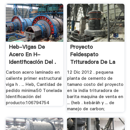
Heb-Vigas De
Proyecto
Acero En H-
Feldespato
Identificación Del .
Trituradora De La
Venta De La .
Carbon acero laminado en
12 Dic 2012 . pequena
caliente primer estructural
planta de cemento de
viga h . ... Heb, Cantidad de
tamano costo del proyecto
pedido mínima:50 Tonelada
en la india trituradora de
Identificación del
barita maquina de venta en
producto:106794754
... (heb . kebârâh y ... de
manejo de carbon;