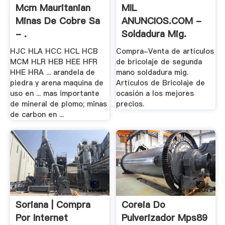
Mcm Mauritanian
MIL
Minas De Cobre Sa
ANUNCIOS.COM -
- .
Soldadura Mig.
Compra .
HJC HLA HCC HCL HCB
Compra-Venta de artículos
MCM HLR HEB HEE HFR
de bricolaje de segunda
HHE HRA ... arandela de
mano soldadura mig.
piedra y arena maquina de
Artículos de Bricolaje de
uso en ... mas importante
ocasión a los mejores
de mineral de plomo; minas
precios.
de carbon en ...
Soriana | Compra
Coreia Do
Por Internet
Pulverizador Mps89