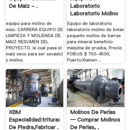
De Maiz - .
Laboratorio
Laboratorio Molino
De .
equipo para molino de
Equipo de laboratorio
maiz. CARRERA EQUIPO DE
laboratorio molino de bolas
LIMPIEZA Y MOLIENDA DE
pequeño molino de barras
MAIZ RESUMEN DEL
para mineral beneficio
PROYECTO. la cual pasa el
máquina de prueba, Precio
maíz seco para ser secado)
FOB:US $ 750-4500,
y molino.
Puerto:Xiamen ...
XBM
Molinos De Perlas
Especialidad:trituradora
— Comprar Molinos
De Piedra,fabricar .
De Perlas, .