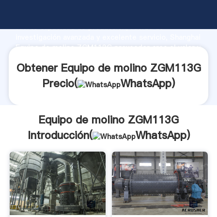
Equipo de molino ZGM113G fabricante Agarrando
fuerte capacidad de producción, fuerza de
investigación avanzada y excelente servicio, Shanghai
Equipo de molino ZGM113G proveedor crea el valor y
aporta valores a todos los clientes.
Obtener Equipo de molino ZGM113G
Precio(
WhatsApp
)
Equipo de molino ZGM113G
Introducción(
WhatsApp
)