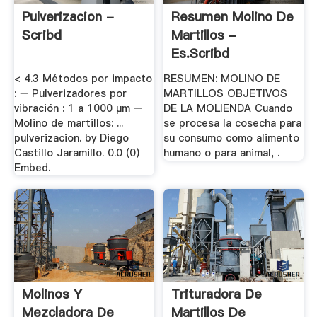
Pulverizacion -
Resumen Molino De
Scribd
Martillos -
Es.scribd
< 4.3 Métodos por impacto
RESUMEN: MOLINO DE
: − Pulverizadores por
MARTILLOS OBJETIVOS
vibración : 1 a 1000 µm −
DE LA MOLIENDA Cuando
Molino de martillos: ...
se procesa la cosecha para
pulverizacion. by Diego
su consumo como alimento
Castillo Jaramillo. 0.0 (0)
humano o para animal, .
Embed.
Molinos Y
Trituradora De
Mezcladora De
Martillos De