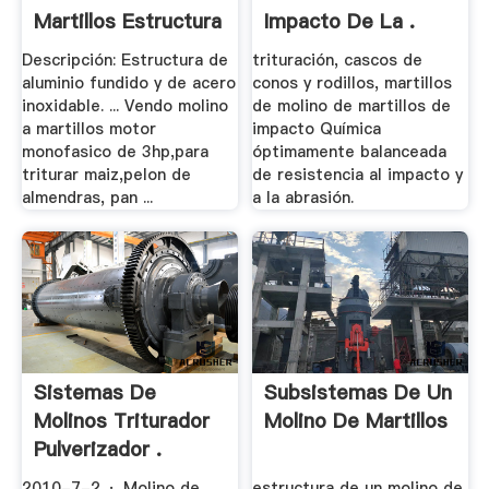
Martillos Estructura
Impacto De La .
.
Descripción: Estructura de
trituración, cascos de
aluminio fundido y de acero
conos y rodillos, martillos
inoxidable. ... Vendo molino
de molino de martillos de
a martillos motor
impacto Química
monofasico de 3hp,para
óptimamente balanceada
triturar maiz,pelon de
de resistencia al impacto y
almendras, pan ...
a la abrasión.
Sistemas De
Subsistemas De Un
Molinos Triturador
Molino De Martillos
Pulverizador .
2010-7-2 · Molino de
estructura de un molino de