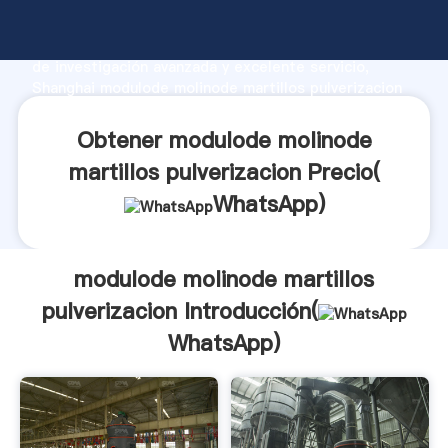
modulode molinode martillos pulverizacion fabricante
Agarrando fuerte capacidad de producción, fuerza
de investigación avanzada y excelente servicio,
Shanghai modulode molinode martillos pulverizacion
proveedor crea el valor y aporta valores a todos los
clientes.
Obtener modulode molinode
martillos pulverizacion Precio(
WhatsApp
)
modulode molinode martillos
pulverizacion Introducción(
WhatsApp
)