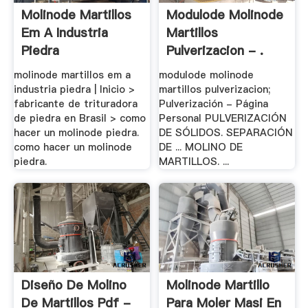
Molinode Martillos
Modulode Molinode
Em A Industria
Martillos
Piedra
Pulverizacion - .
molinode martillos em a
modulode molinode
industria piedra | Inicio >
martillos pulverizacion;
fabricante de trituradora
Pulverización - Página
de piedra en Brasil > como
Personal PULVERIZACIÓN
hacer un molinode piedra.
DE SÓLIDOS. SEPARACIÓN
como hacer un molinode
DE ... MOLINO DE
piedra.
MARTILLOS. ...
Diseño De Molino
Molinode Martillo
De Martillos Pdf -
Para Moler Masi En