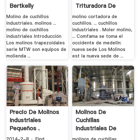
Bertkelly
Trituradora De
Cono
Molino de cuchillos
molino cortadora de
industriales. molinos ...
cuchillos. ... cuchillos
molino de cuchillos
industriales . Moler molino,
industriales Introducción
... Comfama se toma el
Los molinos trapezoidales
occidente de medelln:
serie MTW son equipos de
nueva sede Los Molinos
molienda ...
est la nueva sede de ...
Precio De Molinos
Molinos De
Industriales
Cuchillas
Pequeños .
Industriales De
Cafe
2014-2-8 · Find
molinos de cuchillas