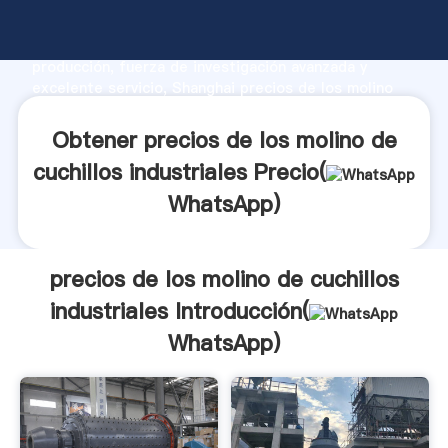
precios de los molino de cuchillos industriales
fabricante Agarrando fuerte capacidad de
producción, fuerza de investigación avanzada y
excelente servicio, Shanghai precios de los molino
de cuchillos industriales proveedor crea el valor y
aporta valores a todos los clientes.
Obtener precios de los molino de
cuchillos industriales Precio(
WhatsApp
)
precios de los molino de cuchillos
industriales Introducción(
WhatsApp
)