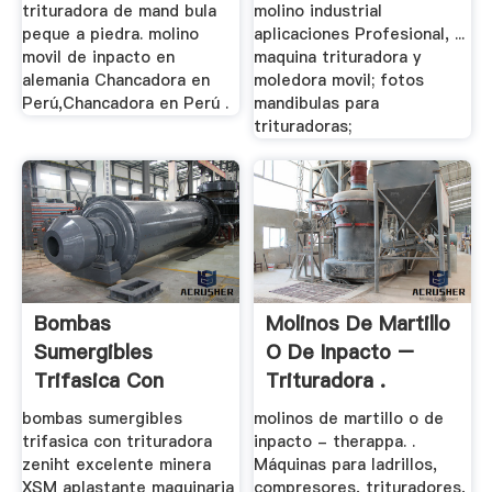
trituradora de mand bula
molino industrial
peque a piedra. molino
aplicaciones Profesional, ...
movil de inpacto en
maquina trituradora y
alemania Chancadora en
moledora movil; fotos
Perú,Chancadora en Perú .
mandibulas para
trituradoras;
Bombas
Molinos De Martillo
Sumergibles
O De Inpacto –
Trifasica Con
Trituradora .
Trituradora Zeniht
bombas sumergibles
molinos de martillo o de
trifasica con trituradora
inpacto - therappa. .
zeniht excelente minera
Máquinas para ladrillos,
XSM aplastante maquinaria
compresores, trituradores,