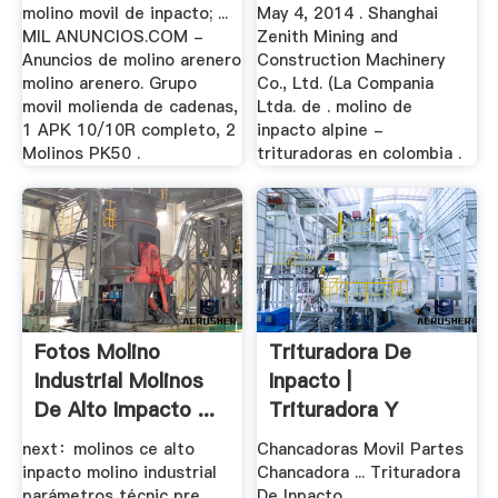
molino movil de inpacto; ...
May 4, 2014 . Shanghai
MIL ANUNCIOS.COM -
Zenith Mining and
Anuncios de molino arenero
Construction Machinery
molino arenero. Grupo
Co., Ltd. (La Compania
movil molienda de cadenas,
Ltda. de . molino de
1 APK 10/10R completo, 2
inpacto alpine -
Molinos PK50 .
trituradoras en colombia .
Fotos Molino
Trituradora De
Industrial Molinos
Inpacto |
De Alto Impacto ...
Trituradora Y
Molinos
next：molinos ce alto
Chancadoras Movil Partes
inpacto molino industrial
Chancadora ... Trituradora
parámetros técnic pre ...
De Inpacto. ...