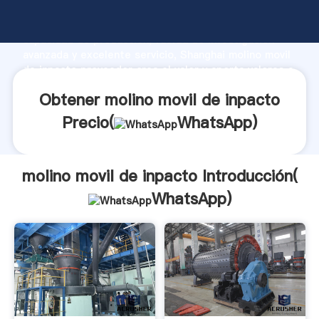
molino movil de inpacto fabricante Agarrando fuerte
capacidad de producción, fuerza de investigación
avanzada y excelente servicio, Shanghai molino movil
de inpacto proveedor crea el valor y aporta valores a
todos los clientes.
Obtener molino movil de inpacto
Precio(
WhatsApp
)
molino movil de inpacto Introducción(
WhatsApp
)