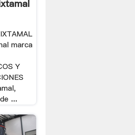
ixtamal
NIXTAMAL
mal marca
COS Y
CIONES
amal,
e ...