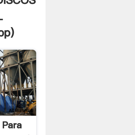
DISCOS
L
pp
)
s Para