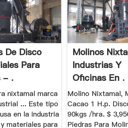
s De Disco
Molinos Nixt
iales Para
Industrias Y
 - .
Oficinas En .
ra nixtamal marca
Molino Nixtamal, 
strial ... Este tipo
Cacao 1 H.p. Disc
usa en la industria
90kgs /hra. $ 3,950
 y materiales para
Piedras Para Moli