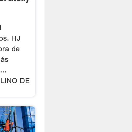
l
tos. HJ
ora de
Más
...
LINO DE