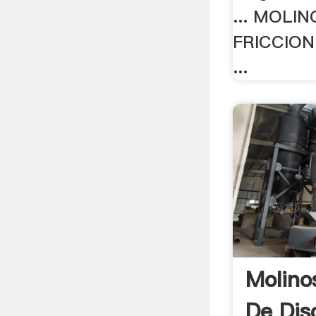
... MOLI
FRICCION 
...
Molino
De Dis