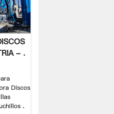
DISCOS
RIA - .
para
dora Discos
llas
chillos .