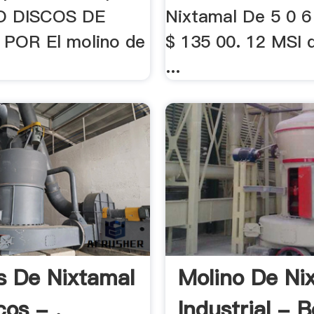
NO DISCOS DE
Nixtamal De 5 0 6
POR El molino de
$ 135 00. 12 MSI 
...
s De Nixtamal
Molino De Ni
cos - .
Industrial - B