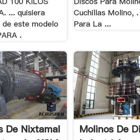
D 100 KILOS
Discos Para Molin
 ... quisiera
Cuchillas Molino, 
n de este modelo
Para La ...
ARA .
s De Nixtamal
Molinos De D