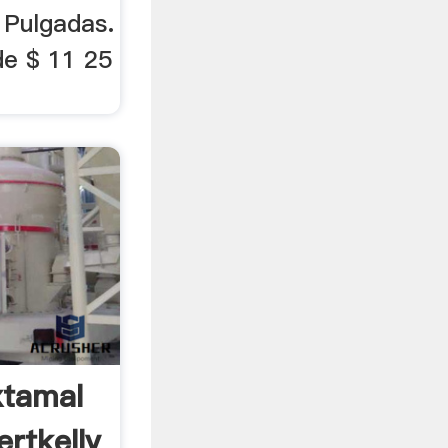
 Pulgadas.
de $ 11 25
xtamal
ertkelly