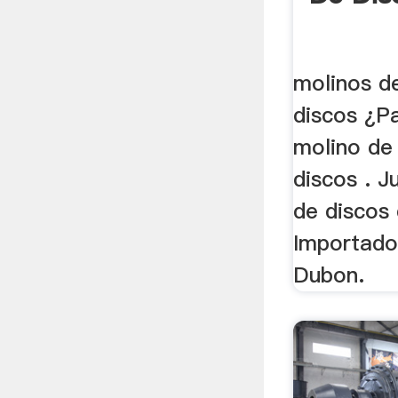
molinos d
discos ¿P
molino de
discos . Ju
de discos
Importado
Dubon.