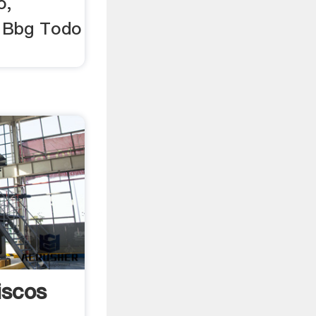
o,
. Bbg Todo
iscos