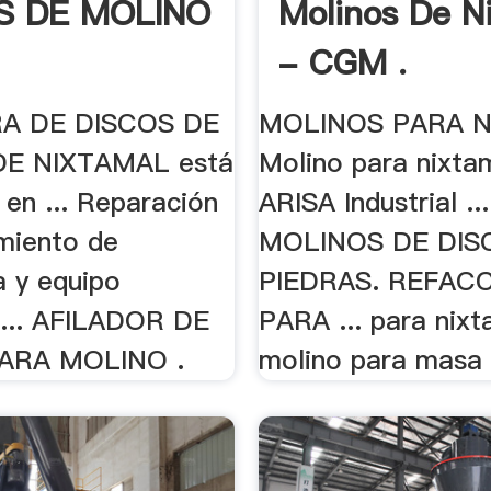
S DE MOLINO
Molinos De N
- CGM .
A DE DISCOS DE
MOLINOS PARA 
E NIXTAMAL está
Molino para nixta
 en ... Reparación
ARISA Industrial ...
miento de
MOLINOS DE DIS
a y equipo
PIEDRAS. REFAC
. ... AFILADOR DE
PARA ... para nixt
ARA MOLINO .
molino para masa d