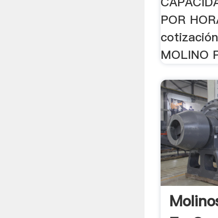
CAPACIDA
POR HORA.
cotizació
MOLINO P
Molino