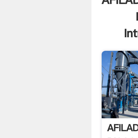
AFILA
In
AFILA