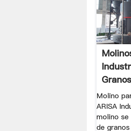
Molino
Industr
Granos
Molino pa
ARISA Indu
molino se 
de granos