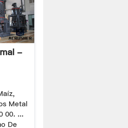
amal -
Maíz,
os Metal
 00. ...
no De