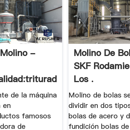
Molino -
Molino De Bo
SKF Rodamie
alidad:trituradora
Los .
ante de la máquina
Molino de bolas s
a en
dividir en dos tipo
ductos famosos
bolas de acero y 
adora de
fundición bolas de 