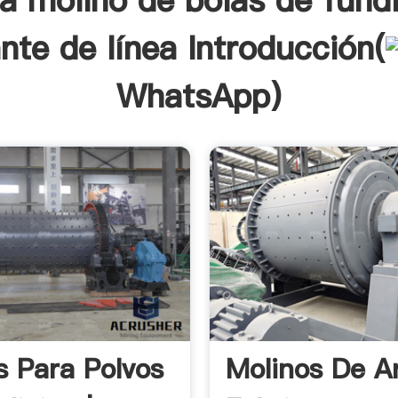
a molino de bolas de fund
nte de línea Introducción(
WhatsApp
)
s Para Polvos
Molinos De A