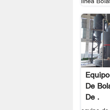
línea Bolas
Equipo
De Bol
De .