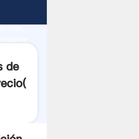
e línea
ucción,
rvicio,
bricante
es a
s de
recio(