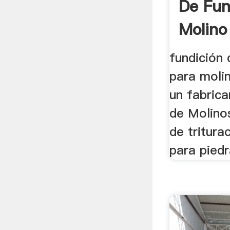
De Fun
Molino
fundición 
para molin
un fabric
de Molinos
de tritura
para piedr