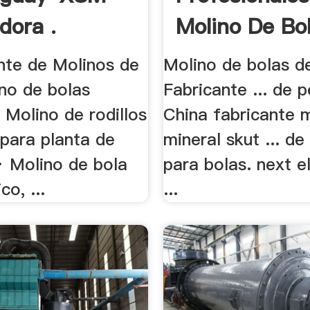
dora .
Molino De Bo
ante de Molinos de
Molino de bolas d
lino de bolas
Fabricante ... de 
. Molino de rodillos
China fabricante 
 para planta de
mineral skut ... de
· Molino de bola
para bolas. next e
co, ...
...