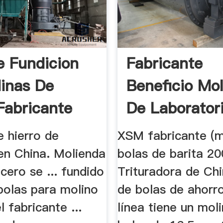
e Fundicion
Fabricante
inas De
Beneficio Mo
Fabricante
De Laborator
.
de hierro de
XSM fabricante (m
 en China. Molienda
bolas de barita 200
cero se ... fundido
Trituradora de Ch
bolas para molino
de bolas de ahorro
l fabricante ...
línea tiene un mol