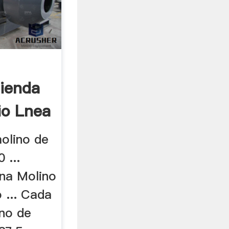
lienda
io Lnea
olino de
 ...
ina Molino
 ... Cada
ino de