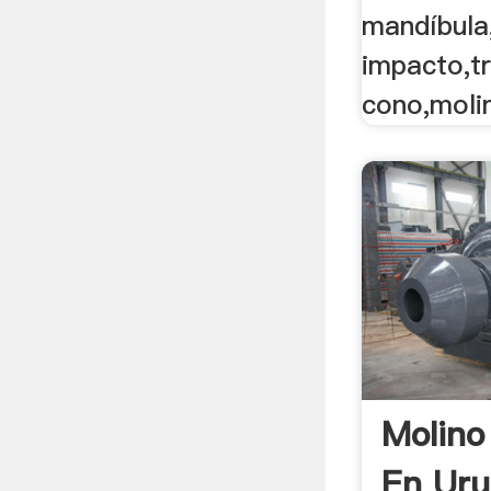
mandíbula,
impacto,tr
cono,molin
Molino
En Ur