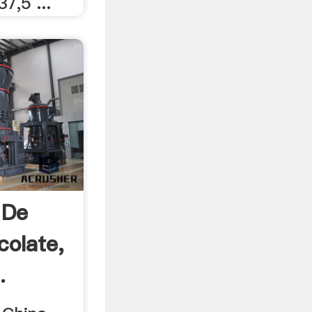
7,5 ...
 De
colate,
.