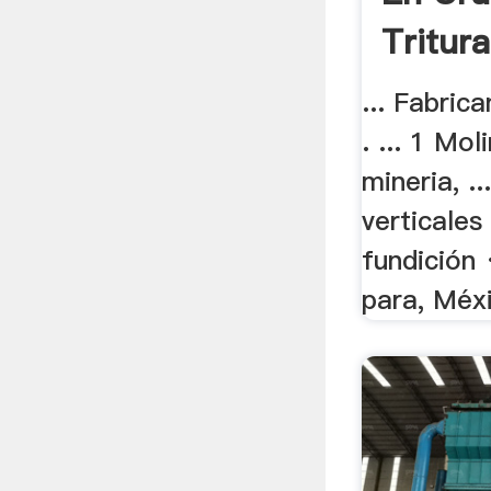
Tritura
... Fabric
. ... 1 Mo
mineria, ..
verticales
fundición 
para, Méxi