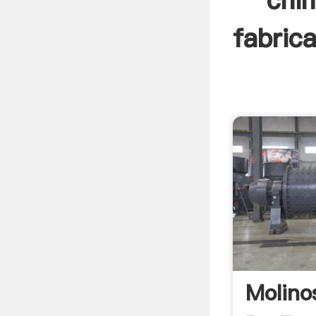
chin
fabrica
Molino