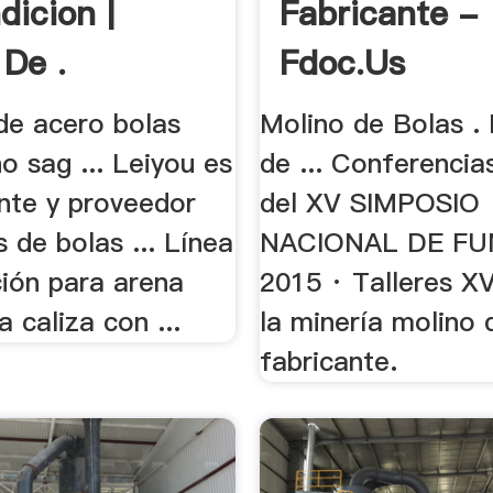
dicion |
Fabricante -
 De .
Fdoc.us
de acero bolas
Molino de Bolas . 
o sag ... Leiyou es
de ... Conferencia
ante y proveedor
del XV SIMPOSIO
 de bolas ... Línea
NACIONAL DE FU
ción para arena
2015 · Talleres XV
a caliza con ...
la minería molino 
fabricante.