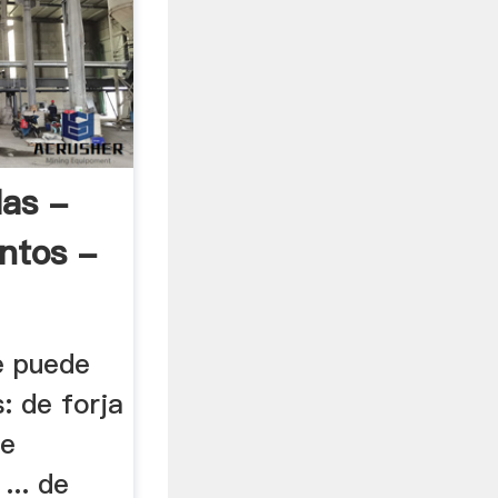
las -
ntos -
e puede
s: de forja
de
... de