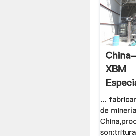
China-
XBM
Especi
.
... fabric
de minerí
China,pro
son:tritur