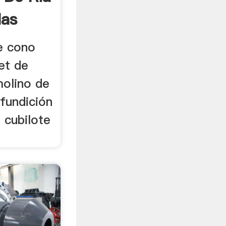
las
e cono
pet de
molino de
 fundición
l cubilote