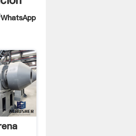
ición
rena