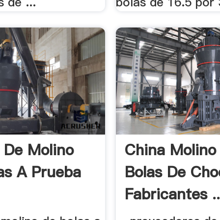
 de ...
bolas de 16.5 por 3
 De Molino
China Molino
as A Prueba
Bolas De Cho
Fabricantes ..