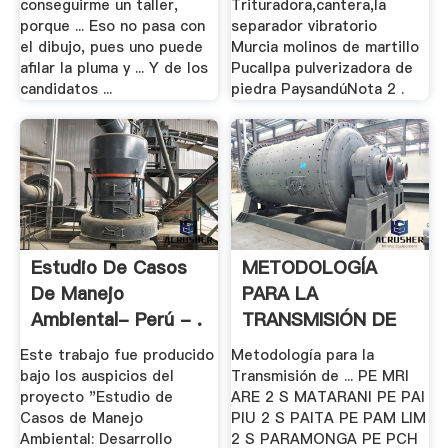
conseguirme un taller,
Trituradora,cantera,la
porque ... Eso no pasa con
separador vibratorio
el dibujo, pues uno puede
Murcia molinos de martillo
afilar la pluma y ... Y de los
Pucallpa pulverizadora de
candidatos ...
piedra PaysandúNota 2 .
Estudio De Casos
METODOLOGÍA
De Manejo
PARA LA
Ambiental- Perú - .
TRANSMISIÓN DE
DATOS .
Este trabajo fue producido
Metodología para la
bajo los auspicios del
Transmisión de ... PE MRI
proyecto "Estudio de
ARE 2 S MATARANI PE PAI
Casos de Manejo
PIU 2 S PAITA PE PAM LIM
Ambiental: Desarrollo
2 S PARAMONGA PE PCH