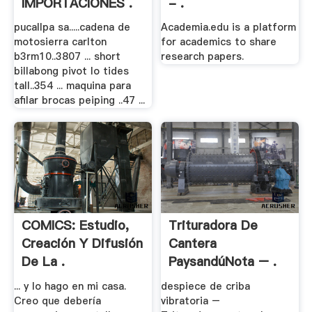
IMPORTACIONES .
- .
pucallpa sa.....cadena de
Academia.edu is a platform
motosierra carlton
for academics to share
b3rm10..3807 ... short
research papers.
billabong pivot lo tides
tall..354 ... maquina para
afilar brocas peiping ..47 ...
COMICS: Estudio,
Trituradora De
Creación Y Difusión
Cantera
De La .
PaysandúNota – .
... y lo hago en mi casa.
despiece de criba
Creo que debería
vibratoria –