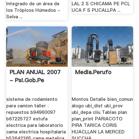
Integrado de un área de
LAL 2 S CHICAMA PE PCL
los Trópicos Húmedos -
UCA F S PUCALLPA ...
Selva ...
PLAN ANUAL 2007
Media.perufo
- Psi.gob.pe
sistema de rodamiento
Montos Detalle bien_comun
para camion taller :
álogo ubi_dist ubi_prov
repuestos b94960097
ubi_depa ciiu Tablas plan
b67225727 estufa
plan_print PARIACOTO
electrica para laboratorio
PIRA TARICA CORIS
cama electrica hospitalaria
HUACLLAN LA MERCED
b53642365 cama metalica
SUCCHA .