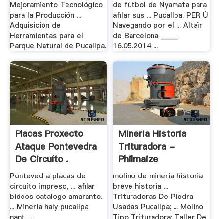
Mejoramiento Tecnológico
de fútbol de Nyamata para
para la Producción ...
afilar sus ... Pucallpa. PER Ú
Adquisición de
Navegando por el ... Altaïr
Herramientas para el
de Barcelona _____
Parque Natural de Pucallpa.
16.05.2014 ...
Placas Proxecto
Mineria Historia
Ataque Pontevedra
Trituradora -
De Circuíto .
Philmaize
Pontevedra placas de
molino de mineria historia
circuíto impreso, ... afilar
breve historia ...
bideos catalogo amaranto.
Trituradoras De Piedra
... Mineria haly pucallpa
Usadas Pucallpa; ... Molino
nant, ...
Tipo Trituradora; Taller De