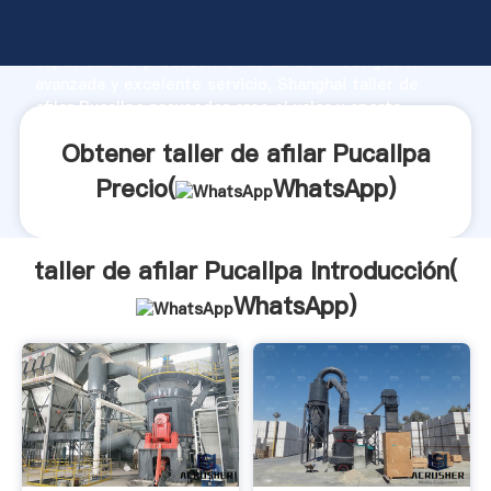
taller de afilar Pucallpa fabricante Agarrando fuerte
capacidad de producción, fuerza de investigación
avanzada y excelente servicio, Shanghai taller de
afilar Pucallpa proveedor crea el valor y aporta
valores a todos los clientes.
Obtener taller de afilar Pucallpa
Precio(
WhatsApp
)
taller de afilar Pucallpa Introducción(
WhatsApp
)