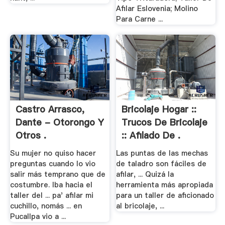
Afilar Eslovenia; Molino
Para Carne ...
Castro Arrasco,
Bricolaje Hogar ::
Dante - Otorongo Y
Trucos De Bricolaje
Otros .
:: Afilado De .
Su mujer no quiso hacer
Las puntas de las mechas
preguntas cuando lo vio
de taladro son fáciles de
salir más temprano que de
afilar, ... Quizá la
costumbre. Iba hacia el
herramienta más apropiada
taller del ... pa' afilar mi
para un taller de aficionado
cuchillo, nomás ... en
al bricolaje, ...
Pucallpa vio a ...