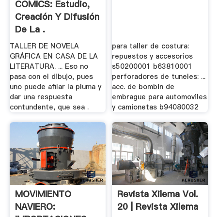
COMICS: Estudio,
Creación Y Difusión
De La .
TALLER DE NOVELA
para taller de costura:
GRÁFICA EN CASA DE LA
repuestos y accesorios
LITERATURA. ... Eso no
s50200001 b63810001
pasa con el dibujo, pues
perforadores de tuneles: ...
uno puede afilar la pluma y
acc. de bombin de
dar una respuesta
embrague para automoviles
contundente, que sea .
y camionetas b94080032
MOVIMIENTO
Revista Xilema Vol.
NAVIERO:
20 | Revista Xilema