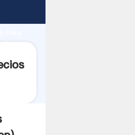
o fuerte
ón
s Para
valores a
ecios
s