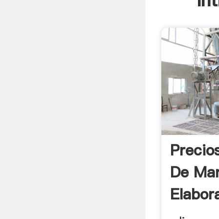
In
Precio
De Mar
Elabora