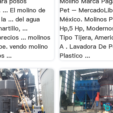
ara posos
Molino Marca Pag
 ... El molino de
Pet – MercadoLib
la ... del agua
México. Molinos P
rtillo, ...
Hp,5 Hp, Modernos
recios ... molinos
Tipo Tijera, Ameri
.pe. vendo molino
A . Lavadora De P
s ...
Plastico ...