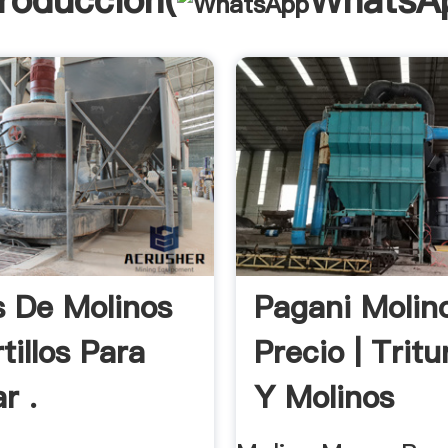
troducción(
WhatsA
s De Molinos
Pagani Molin
tillos Para
Precio | Trit
r .
Y Molinos