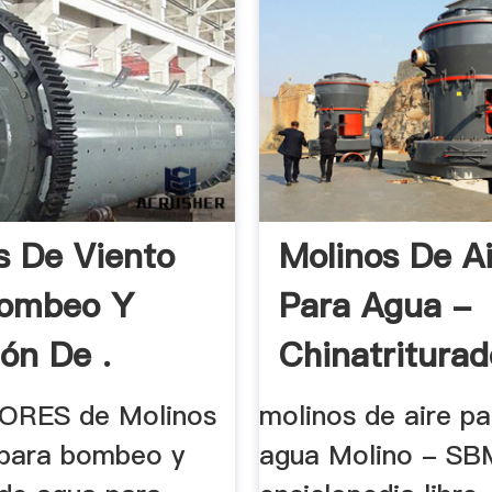
s De Viento
Molinos De A
Bombeo Y
Para Agua -
ión De .
Chinatriturad
RES de Molinos
molinos de aire pa
 para bombeo y
agua Molino - SBM