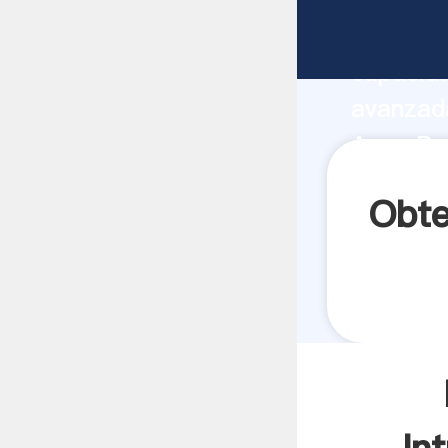
Molinos 
capacida
avanzada
Agua Pre
todos lo
Obte