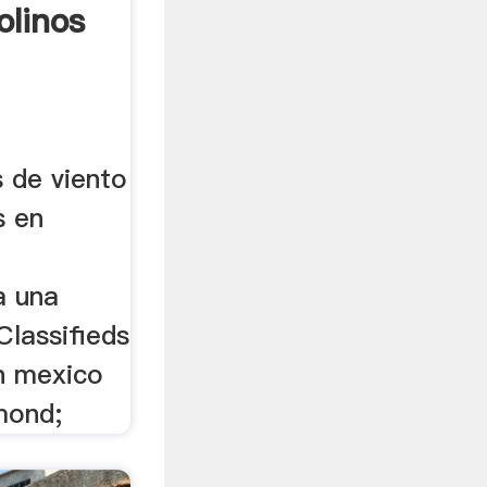
olinos
 de viento
s en
a una
lassifieds
en mexico
mond;