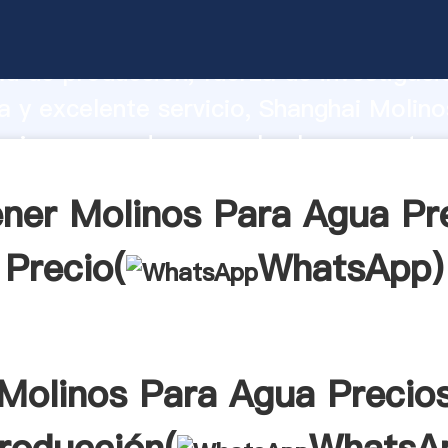
Para Agua Precios fabricante Agarrand
d de producción, fuerza de investigaci
 y excelente servicio, Shanghai Molino
cios proveedor crea el valor y aporta 
s clientes.
ner Molinos Para Agua Pr
Precio(
WhatsApp
)
Molinos Para Agua Precio