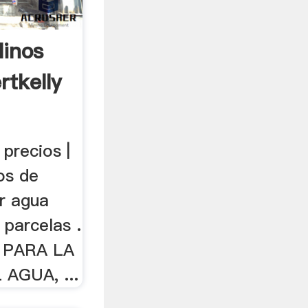
linos
rtkelly
precios |
os de
er agua
, parcelas .
 PARA LA
AGUA, ...