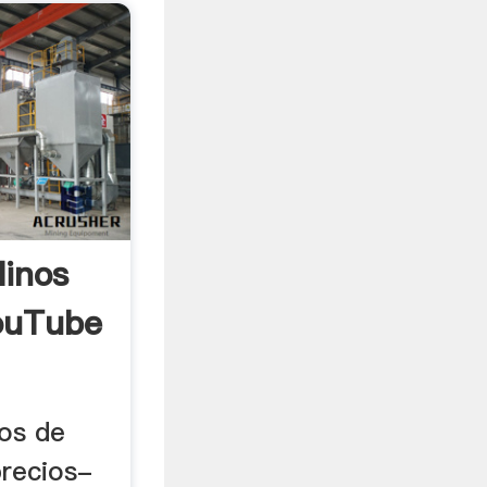
linos
ouTube
os de
precios-