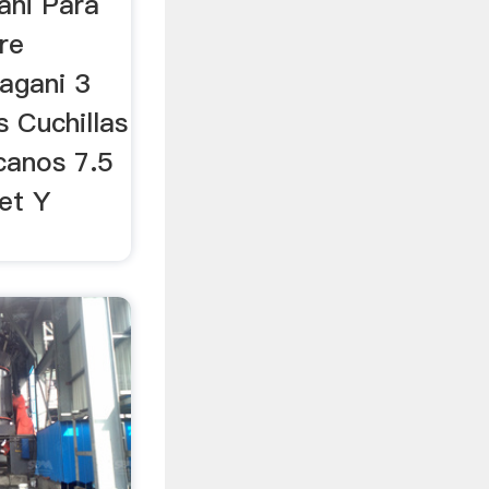
ani Para
re
agani 3
 Cuchillas
canos 7.5
et Y