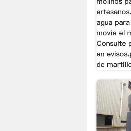
molinos p
artesanos.
agua para 
movía el ma
Consulte p
en evisos
de martillo