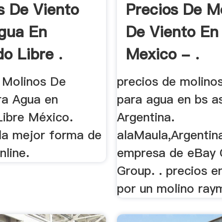
s De Viento
Precios De M
gua En
De Viento En
o Libre .
Mexico - .
 Molinos De
precios de molinos
ra Agua en
para agua en bs a
ibre México.
Argentina.
la mejor forma de
alaMaula,Argentin
nline.
empresa de eBay C
Group. . precios 
por un molino ray