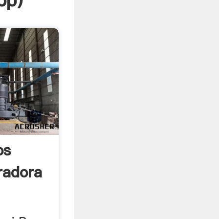
pp
)
os
uradora