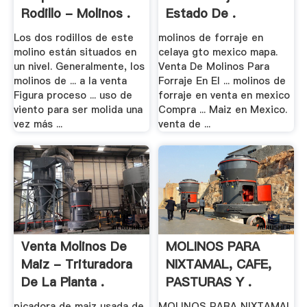
Rodillo - Molinos .
Estado De .
Los dos rodillos de este
molinos de forraje en
molino están situados en
celaya gto mexico mapa.
un nivel. Generalmente, los
Venta De Molinos Para
molinos de ... a la venta
Forraje En El ... molinos de
Figura proceso ... uso de
forraje en venta en mexico
viento para ser molida una
Compra ... Maiz en Mexico.
vez más ...
venta de ...
Venta Molinos De
MOLINOS PARA
Maiz - Trituradora
NIXTAMAL, CAFE,
De La Planta .
PASTURAS Y .
picadora de maiz usada de
MOLINOS PARA NIXTAMAL