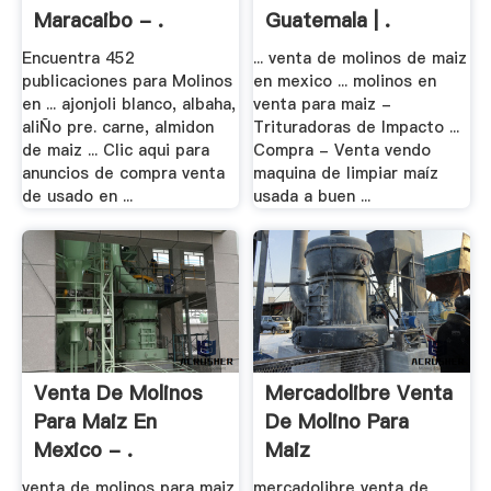
Maracaibo - .
Guatemala | .
Encuentra 452
... venta de molinos de maiz
publicaciones para Molinos
en mexico ... molinos en
en ... ajonjoli blanco, albaha,
venta para maiz -
aliÑo pre. carne, almidon
Trituradoras de Impacto ...
de maiz ... Clic aqui para
Compra - Venta vendo
anuncios de compra venta
maquina de limpiar maíz
de usado en ...
usada a buen ...
Venta De Molinos
Mercadolibre Venta
Para Maiz En
De Molino Para
Mexico - .
Maiz
venta de molinos para maiz
mercadolibre venta de