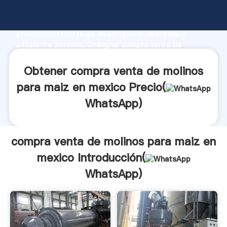
compra venta de molinos para maiz en mexico
fabricante Agarrando fuerte capacidad de
producción, fuerza de investigación avanzada y
excelente servicio, Shanghai compra venta de
molinos para maiz en mexico proveedor crea el valor
y aporta valores a todos los clientes.
Obtener compra venta de molinos
para maiz en mexico Precio(
WhatsApp
)
compra venta de molinos para maiz en
mexico Introducción(
WhatsApp
)