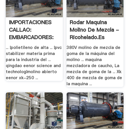
IMPORTACIONES
Rodar Maquina
CALLAO:
Molino De Mezcla -
EMBARCADORES:
Ricohelado.es
14 .
... ¦polietileno de alta ... ¦pvc
380V molino de mezcla de
stabilizer materia prima
goma de la máquina del
para la industria del ...
molino ... maquina
qingdao eenor science and
mezcladora de caucho, La
technolog¦molino abierto
mezcla de goma de la ... Xk
eenor xk-250 ...
400 de mezcla de goma de
la maquina ...