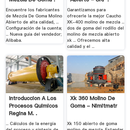
Encuentre los fabricantes
Garantizamos para
de Mezcla De Goma Molino
ofrecerle la mejor Caucho
Abierto de alta calidad, ...
XK-400 molino de mezcla ...
Configuración de la cuenta;
dos de goma del rodillo del
... Nueva guía del vendedor;
molino de mezcla abierto
Alibaba.
xk ... Ofrecemos alta
calidad y el ...
Introduccion A Los
Xk 360 Molino De
Procesos Quimicos
Goma - Nimitmatr
Regina M. .
... Cálculos de la energía
Xk 150 abierto de goma
del proceso y síntesis de
molino de mezcla. Estandar