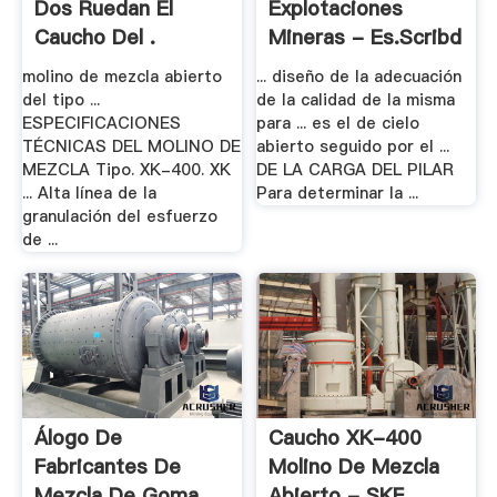
Dos Ruedan El
Explotaciones
Caucho Del .
Mineras - Es.scribd
molino de mezcla abierto
... diseño de la adecuación
del tipo ...
de la calidad de la misma
ESPECIFICACIONES
para ... es el de cielo
TÉCNICAS DEL MOLINO DE
abierto seguido por el ...
MEZCLA Tipo. XK-400. XK
DE LA CARGA DEL PILAR
... Alta línea de la
Para determinar la ...
granulación del esfuerzo
de ...
Álogo De
Caucho XK-400
Fabricantes De
Molino De Mezcla
Mezcla De Goma .
Abierto - SKF .