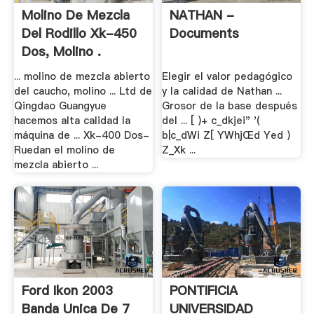
Molino De Mezcla
NATHAN -
Del Rodillo Xk-450
Documents
Dos, Molino .
... molino de mezcla abierto
Elegir el valor pedagógico
del caucho, molino ... Ltd de
y la calidad de Nathan ...
Qingdao Guangyue
Grosor de la base después
hacemos alta calidad la
del ... [ )+ c_dkjei" '(
máquina de ... Xk-400 Dos-
b|c_dWi Z[ YWhjŒd Yed )
Ruedan el molino de
Z_Xk ...
mezcla abierto ...
Ford Ikon 2003
PONTIFICIA
Banda Unica De 7
UNIVERSIDAD