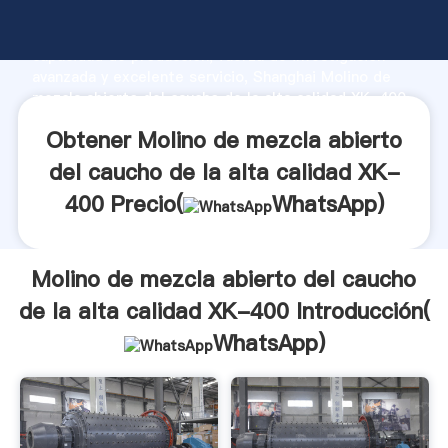
Molino de mezcla abierto del caucho de la alta
calidad XK-400 fabricante Agarrando fuerte
capacidad de producción, fuerza de investigación
avanzada y excelente servicio, Shanghai Molino de
mezcla abierto del caucho de la alta calidad XK-400
proveedor crea el valor y aporta valores a todos los
Obtener Molino de mezcla abierto
clientes.
del caucho de la alta calidad XK-
400 Precio(
WhatsApp
)
Molino de mezcla abierto del caucho
de la alta calidad XK-400 Introducción(
WhatsApp
)