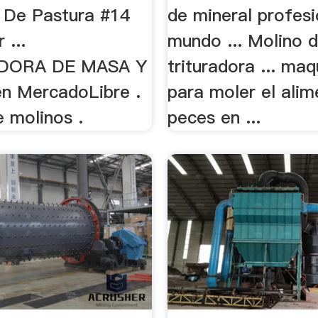
r De Pastura #14
de mineral profesi
 ...
mundo ... Molino d
DORA DE MASA Y
trituradora ... maq
n MercadoLibre .
para moler el ali
 molinos .
peces en ...