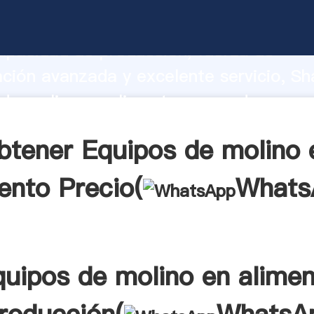
de molino en alimento fabricante Agar
apacidad de producción, fuerza de
ación avanzada y excelente servicio, Sh
de molino en alimento proveedor crea e
 valores a todos los clientes.
btener Equipos de molino 
ento Precio(
Whats
uipos de molino en alime