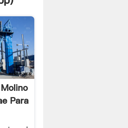
pp
)
 Molino
ae Para