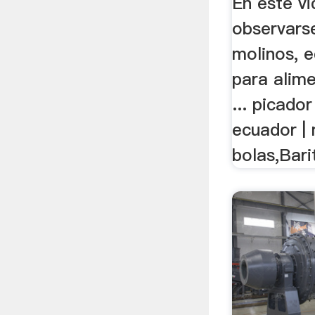
En este v
observarse
molinos, e
para alim
... picado
ecuador |
bolas,Bari