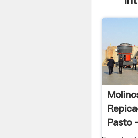
In
Molino
Repica
Pasto 
.