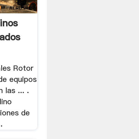
inos
sados
ales Rotor
 de equipos
 las ... .
lino
ciones de
.