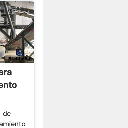
ara
ento
e de
samiento