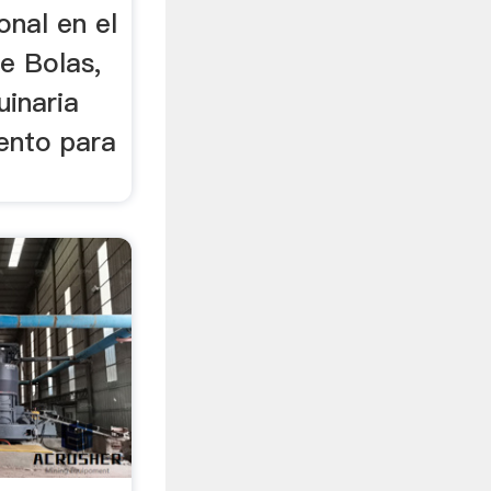
onal en el
e Bolas,
uinaria
mento para