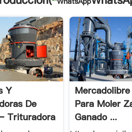
troducción(
WhatsA
s Y
Mercadolibre
doras De
Para Moler Z
– Trituradora
Ganado ...