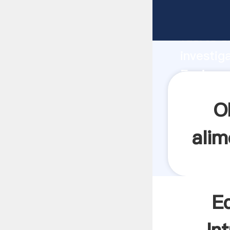
Equipos 
fuerte c
investig
Equipos 
y aporta
O
alim
Eq