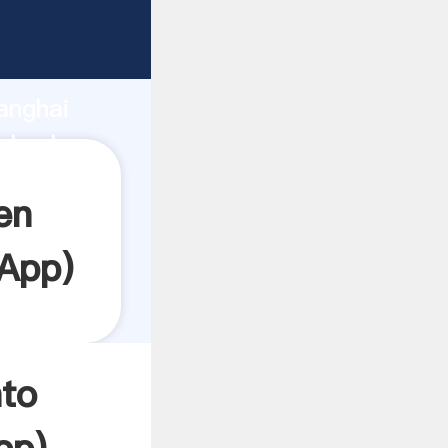
rando
anghai
l valor
en
App
)
nto