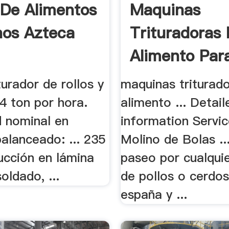
 De Alimentos
Maquinas
nos Azteca
Trituradoras
Alimento Par
Cerdos
turador de rollos y
maquinas triturad
. 4 ton por hora.
alimento ... Detail
 nominal en
information Servic
alanceado: ... 235
Molino de Bolas ..
ucción en lámina
paseo por cualquie
oldado, ...
de pollos o cerdo
españa y ...