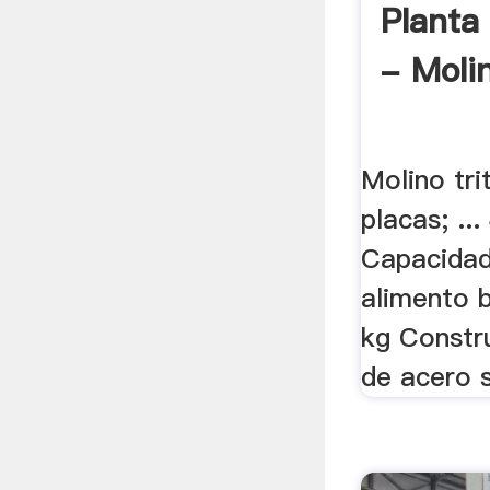
Planta
- Moli
Molino tri
placas; ..
Capacidad
alimento b
kg Constr
de acero s