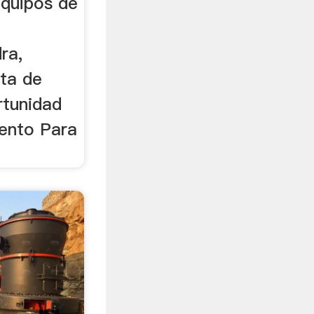
equipos de
ra,
sta de
rtunidad
ento Para