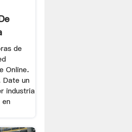
 De
a
oras de
ed
e Online.
. Date un
r industria
s en