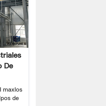
triales
o De
l maxlos
ipos de