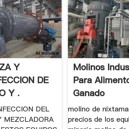
EZA Y
Molinos Indus
FECCION DE
Para Aliment
O Y .
Ganado
SINFECCION DEL
molino de nixtama
Y MEZCLADORA
precios de los equ