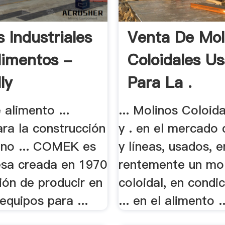
 Industriales
Venta De Mol
limentos -
Coloidales U
ly
Para La .
 alimento ...
... Molinos Coloid
ra la construcción
y . en el mercado
ino ... COMEK es
y líneas, usados, en
sa creada en 1970
rentemente un mo
ión de producir en
coloidal, en condi
quipos para ...
... en el alimento ..