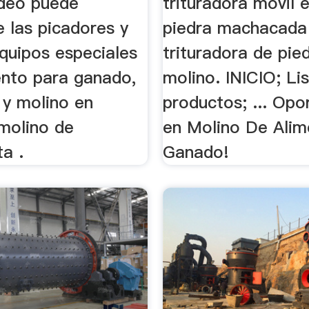
ideo puede
trituradora móvil 
 las picadores y
piedra machacada
quipos especiales
trituradora de pied
ento para ganado,
molino. INICIO; Li
r y molino en
productos; ... Opo
 molino de
en Molino De Alim
ta .
Ganado!