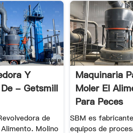
edora Y
Maquinaria P
 De - Getsmill
Moler El Alim
Para Peces
Revolvedora de
SBM es fabricant
 Alimento. Molino
equipos de proce