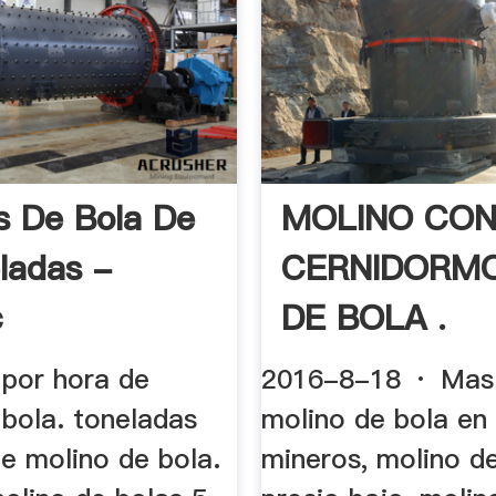
s De Bola De
MOLINO CO
ladas -
CERNIDORM
c
DE BOLA .
 por hora de
2016-8-18 · Mas d
 bola. toneladas
molino de bola en
e molino de bola.
mineros, molino de