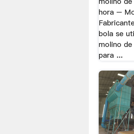
molino de
hora – Mol
Fabricante
bola se ut
molino de
para ...