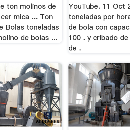
de ton molinos de
YouTube. 11 Oct 2
 cer mica ... Ton
toneladas por hor
e Bolas toneladas
de bola con capac
olino de bolas ...
100 . y cribado de
de .