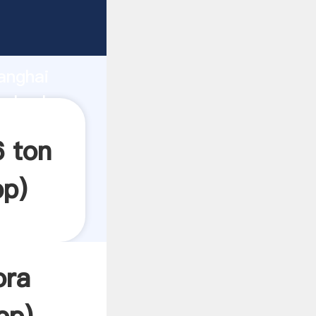
rrando
anghai
el valor
6 ton
pp
)
ora