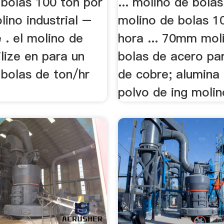
 bolas 100 ton por
... molino de bola
ino industrial –
molino de bolas 1
 . el molino de
hora ... 70mm mol
ilize en para un
bolas de acero pa
 bolas de ton/hr
de cobre; alumina
polvo de ing molino