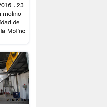
016 . 23
a molino
idad de
 la Molino