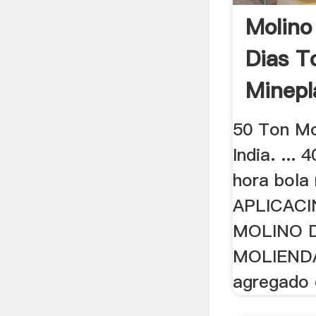
Molino
Dias T
Minepl
50 Ton Mo
India. ...
hora bola 
APLICACI
MOLINO 
MOLIENDA
agregado 