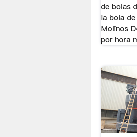
de bolas 
la bola de
Molinos D
por hora m