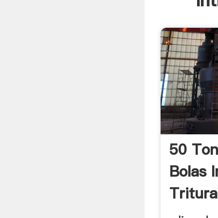
In
50 Ton
Bolas I
Tritur