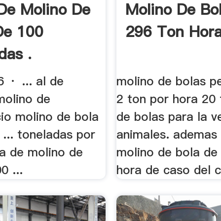
De Molino De
Molino De Bo
De 100
296 Ton Hora
das .
 · ... al de
molino de bolas p
olino de
2 ton por hora 20
cio molino de bola
de bolas para la v
 ... toneladas por
animales. ademas 
ta de molino de
molino de bola de
0 ...
hora de caso del c