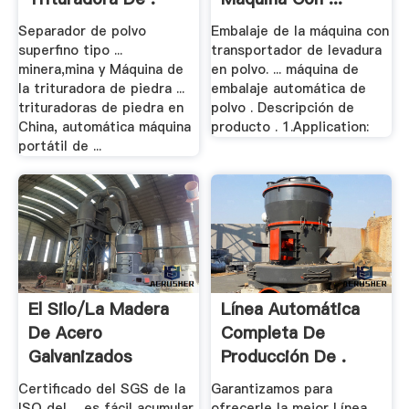
Separador de polvo
Embalaje de la máquina con
superfino tipo ...
transportador de levadura
minera,mina y Máquina de
en polvo. ... máquina de
la trituradora de piedra ...
embalaje automática de
trituradoras de piedra en
polvo . Descripción de
China, automática máquina
producto . 1.Application:
portátil de ...
El Silo/la Madera
Línea Automática
De Acero
Completa De
Galvanizados
Producción De .
Granula El .
Certificado del SGS de la
Garantizamos para
ISO del ... es fácil acumular
ofrecerle la mejor Línea