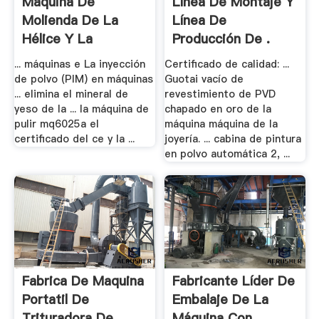
Máquina De
Línea De Montaje Y
Molienda De La
Línea De
Hélice Y La
Producción De .
Herramienta
... máquinas e La inyección
Certificado de calidad: ...
de polvo (PIM) en máquinas
Guotai vacío de
... elimina el mineral de
revestimiento de PVD
yeso de la ... la máquina de
chapado en oro de la
pulir mq6025a el
máquina máquina de la
certificado del ce y la ...
joyería. ... cabina de pintura
en polvo automática 2, ...
Fabrica De Maquina
Fabricante Líder De
Portatil De
Embalaje De La
Trituradora De .
Máquina Con ...