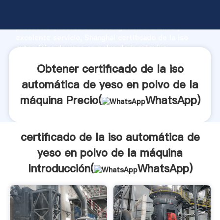
certificado de la iso automática de yeso en polvo de
la máquina fabricante Agarrando fuerte capacidad de
producción, fuerza de investigación avanzada y
excelente servicio, Shanghai certificado de la iso
automática de yeso en polvo de la máquina
proveedor crea el valor y aporta valores a todos los
Obtener certificado de la iso
clientes.
automática de yeso en polvo de la
máquina Precio(
WhatsApp
)
certificado de la iso automática de
yeso en polvo de la máquina
Introducción(
WhatsApp
)