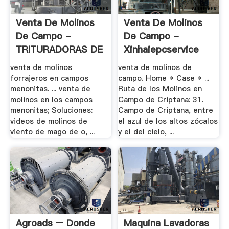
Venta De Molinos
Venta De Molinos
De Campo -
De Campo -
TRITURADORAS DE
Xinhaiepcservice
.
venta de molinos
venta de molinos de
forrajeros en campos
campo. Home » Case » ...
menonitas. ... venta de
Ruta de los Molinos en
molinos en los campos
Campo de Criptana: 31.
menonitas; Soluciones:
Campo de Criptana, entre
videos de molinos de
el azul de los altos zócalos
viento de mago de o, ...
y el del cielo, ...
Agroads – Donde
Maquina Lavadoras