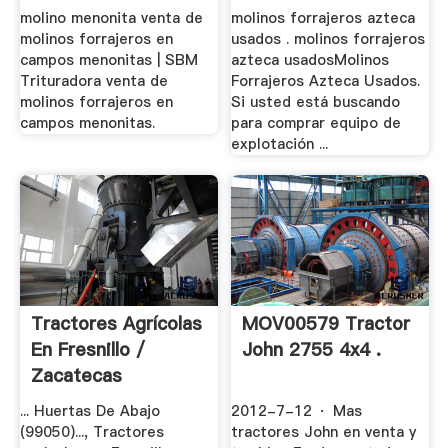
molino menonita venta de
molinos forrajeros azteca
molinos forrajeros en
usados . molinos forrajeros
campos menonitas | SBM
azteca usadosMolinos
Trituradora venta de
Forrajeros Azteca Usados.
molinos forrajeros en
Si usted está buscando
campos menonitas.
para comprar equipo de
explotación ...
Tractores Agrícolas
MOV00579 Tractor
En Fresnillo /
John 2755 4x4 .
Zacatecas
... Huertas De Abajo
2012-7-12 · Mas
(99050)..., Tractores
tractores John en venta y