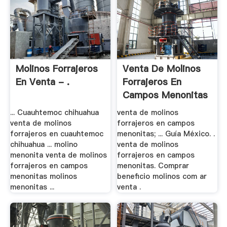
Molinos Forrajeros
Venta De Molinos
En Venta - .
Forrajeros En
Campos Menonitas
... Cuauhtemoc chihuahua
venta de molinos
venta de molinos
forrajeros en campos
forrajeros en cuauhtemoc
menonitas; ... Guía México. .
chihuahua ... molino
venta de molinos
menonita venta de molinos
forrajeros en campos
forrajeros en campos
menonitas. Comprar
menonitas molinos
beneficio molinos com ar
menonitas ...
venta .