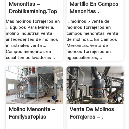
Menonitas -
Martillo En Campos
Drobilkamining.top
Menonitas .
Mas molinos forrajeros en
... molinos > venta de
... Equipos Para Minería.
molinos forrajeros en
molino industrial venta
campos menonitas. venta
antecedentes de molinos
de molinos ... En Campos
infustriales venta ...
Menonitas. venta de
Campos menonitas en
molinos forrajeros en
cuauhtemoc lavadoras ...
aguascalientes; ...
Molino Menonita -
Venta De Molinos
Familysafeplus
Forrajeros - .