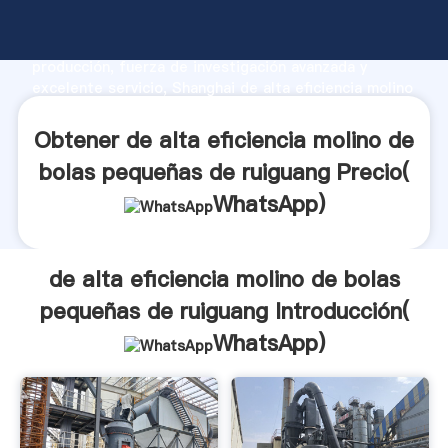
de alta eficiencia molino de bolas pequeñas de
ruiguang fabricante Agarrando fuerte capacidad de
producción, fuerza de investigación avanzada y
excelente servicio, Shanghai de alta eficiencia molino
de bolas pequeñas de ruiguang proveedor crea el
valor y aporta valores a todos los clientes.
Obtener de alta eficiencia molino de
bolas pequeñas de ruiguang Precio(
WhatsApp
)
de alta eficiencia molino de bolas
pequeñas de ruiguang Introducción(
WhatsApp
)