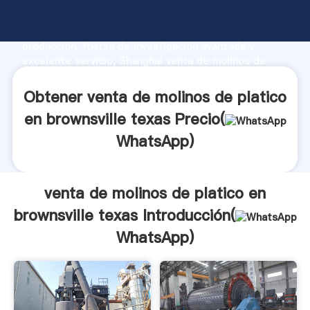
venta de molinos de platico en brownsville texas
fabricante Agarrando fuerte capacidad de
producción, fuerza de investigación avanzada y
excelente servicio, Shanghai venta de molinos de
platico en brownsville texas proveedor crea el valor y
aporta valores a todos los clientes.
Obtener venta de molinos de platico
en brownsville texas Precio(
WhatsApp
)
venta de molinos de platico en
brownsville texas Introducción(
WhatsApp
)