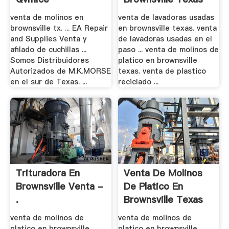
venta de molinos en
venta de lavadoras usadas
brownsville tx. ... EA Repair
en brownsville texas. venta
and Supplies Venta y
de lavadoras usadas en el
afilado de cuchillas ...
paso ... venta de molinos de
Somos Distribuidores
platico en brownsville
Autorizados de M.K.MORSE
texas. venta de plastico
en el sur de Texas. ...
reciclado ...
Trituradora En
Venta De Molinos
Brownsville Venta -
De Platico En
.
Brownsville Texas
venta de molinos de
venta de molinos de
platico en brownsville
platico en brownsville