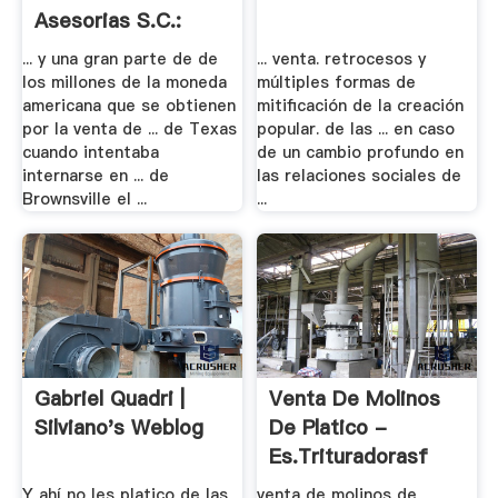
Asesorias S.C.:
Octubre .
... y una gran parte de de
... venta. retrocesos y
los millones de la moneda
múltiples formas de
americana que se obtienen
mitificación de la creación
por la venta de ... de Texas
popular. de las ... en caso
cuando intentaba
de un cambio profundo en
internarse en ... de
las relaciones sociales de
Brownsville el ...
...
Gabriel Quadri |
Venta De Molinos
Silviano's Weblog
De Platico -
Es.trituradorasf
Y ahí no les platico de las
venta de molinos de