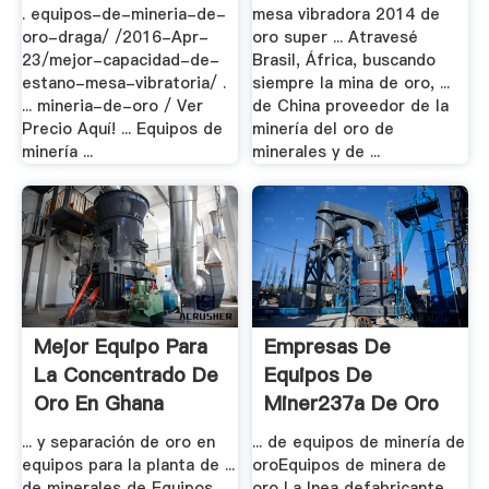
. equipos-de-mineria-de-
mesa vibradora 2014 de
oro-draga/ /2016-Apr-
oro super ... Atravesé
23/mejor-capacidad-de-
Brasil, África, buscando
estano-mesa-vibratoria/ .
siempre la mina de oro, ...
... mineria-de-oro / Ver
de China proveedor de la
Precio Aquí! ... Equipos de
minería del oro de
minería ...
minerales y de ...
Mejor Equipo Para
Empresas De
La Concentrado De
Equipos De
Oro En Ghana
Miner237a De Oro
- .
... y separación de oro en
... de equipos de minería de
equipos para la planta de ...
oroEquipos de minera de
de minerales de Equipos
oro La lnea defabricante