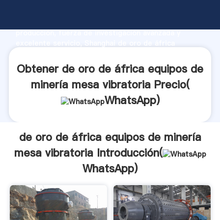
de oro de áfrica equipos de minería mesa vibratoria
fabricante Agarrando fuerte capacidad de
producción, fuerza de investigación avanzada y
excelente servicio, Shanghai de oro de áfrica
equipos de minería mesa vibratoria proveedor crea el
valor y aporta valores a todos los clientes.
Obtener de oro de áfrica equipos de
minería mesa vibratoria Precio(
WhatsApp
)
de oro de áfrica equipos de minería
mesa vibratoria Introducción(
WhatsApp
)