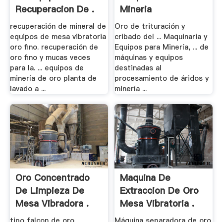
Recuperacion De .
Mineria
recuperación de mineral de
Oro de trituración y
equipos de mesa vibratoria
cribado del ... Maquinaria y
oro fino. recuperación de
Equipos para Minería, ... de
oro fino y mucas veces
máquinas y equipos
para la. ... equipos de
destinadas al
minería de oro planta de
procesamiento de áridos y
lavado a ...
minería ...
Oro Concentrado
Maquina De
De Limpieza De
Extraccion De Oro
Mesa Vibradora .
Mesa Vibratoria .
tipo falcon de oro
Máquina separadora de oro