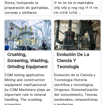
flores, Incluyendo la
if im im inv m maintable
preparación de guirnaldas,
ofp ofp p reg reg rf rf rm
coronas y similares.
rm tcfdi tcfdi ...
Crushing,
Evolución De La
Screening, Washing,
Ciencia Y
Grinding Equipment
Tecnología
.
CGM mining application.
Evolución de la Ciencia y
Mining and construction
Tecnología Historia
equipment manfuactured
científica y tecnológica.
by CGM Machinery plays an
Orígenes. Sistematización
important role in mineral
del conocimiento. Teorías
handling. The crushing,
medievales, renacentistas
screening, .
y modernas.