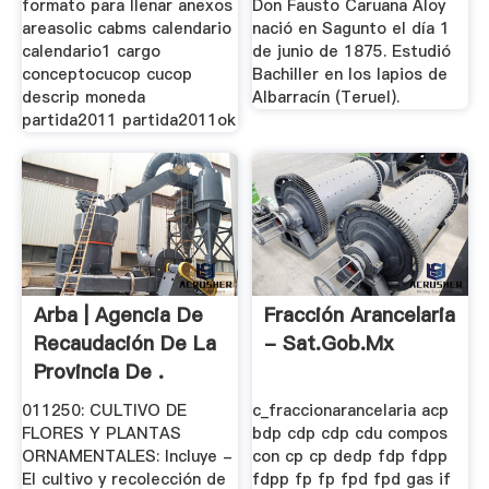
formato para llenar anexos
Don Fausto Caruana Aloy
areasolic cabms calendario
nació en Sagunto el día 1
calendario1 cargo
de junio de 1875. Estudió
conceptocucop cucop
Bachiller en los lapios de
descrip moneda
Albarracín (Teruel).
partida2011 partida2011ok
Arba | Agencia De
Fracción Arancelaria
Recaudación De La
- Sat.gob.mx
Provincia De .
011250: CULTIVO DE
c_fraccionarancelaria acp
FLORES Y PLANTAS
bdp cdp cdp cdu compos
ORNAMENTALES: Incluye -
con cp cp dedp fdp fdpp
El cultivo y recolección de
fdpp fp fp fpd fpd gas if