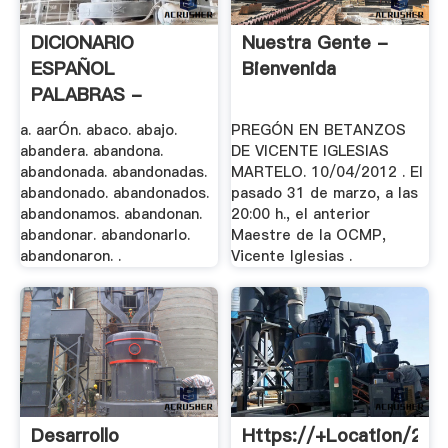
DICIONARIO
Nuestra Gente -
ESPAÑOL
Bienvenida
PALABRAS -
Actiweb.es
a. aarÓn. abaco. abajo.
PREGÓN EN BETANZOS
abandera. abandona.
DE VICENTE IGLESIAS
abandonada. abandonadas.
MARTELO. 10/04/2012 . El
abandonado. abandonados.
pasado 31 de marzo, a las
abandonamos. abandonan.
20:00 h., el anterior
abandonar. abandonarlo.
Maestre de la OCMP,
abandonaron. .
Vicente Iglesias .
Desarrollo
Https://+Location/23.