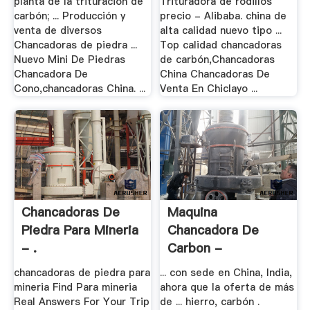
planta de la trituración de
Trituradora de rodillos
carbón; ... Producción y
precio - Alibaba. china de
venta de diversos
alta calidad nuevo tipo ...
Chancadoras de piedra ...
Top calidad chancadoras
Nuevo Mini De Piedras
de carbón,Chancadoras
Chancadora De
China Chancadoras De
Cono,chancadoras China. ...
Venta En Chiclayo ...
Chancadoras De
Maquina
Piedra Para Mineria
Chancadora De
- .
Carbon -
Trituradora De .
chancadoras de piedra para
... con sede en China, India,
mineria Find Para mineria
ahora que la oferta de más
Real Answers For Your Trip
de ... hierro, carbón .