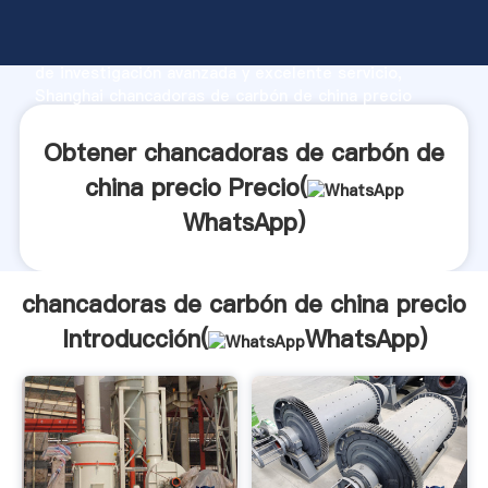
chancadoras de carbón de china precio fabricante
Agarrando fuerte capacidad de producción, fuerza
de investigación avanzada y excelente servicio,
Shanghai chancadoras de carbón de china precio
proveedor crea el valor y aporta valores a todos los
clientes.
Obtener chancadoras de carbón de
china precio Precio(
WhatsApp
)
chancadoras de carbón de china precio
Introducción(
WhatsApp
)