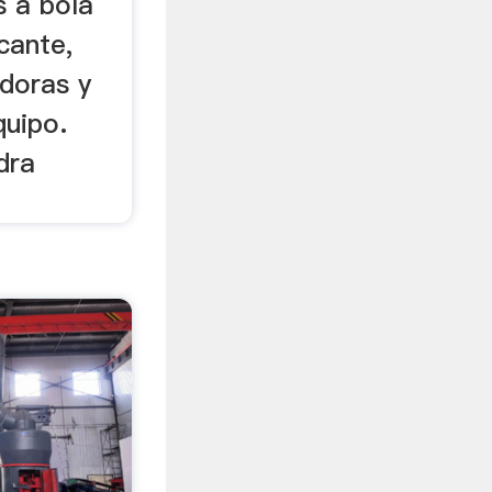
s a bola
cante,
adoras y
quipo.
dra