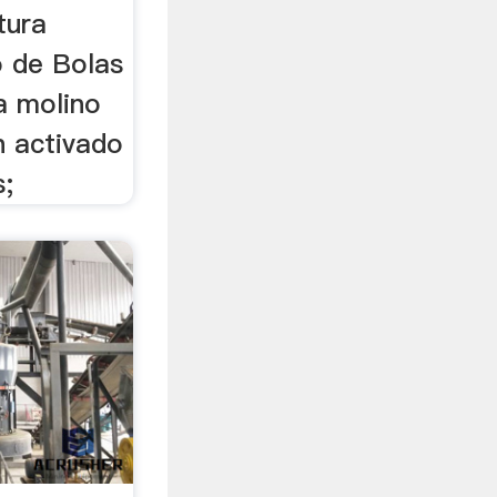
tura
o de Bolas
a molino
 activado
s;