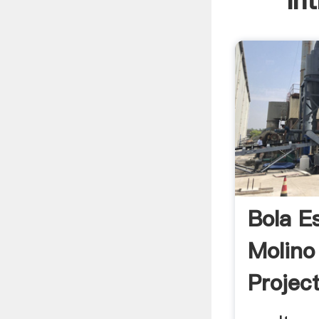
In
Bola E
Molino
Projec