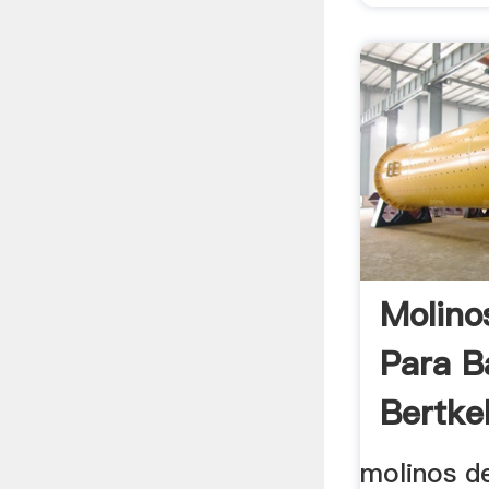
Molino
Para B
Bertkel
molinos de