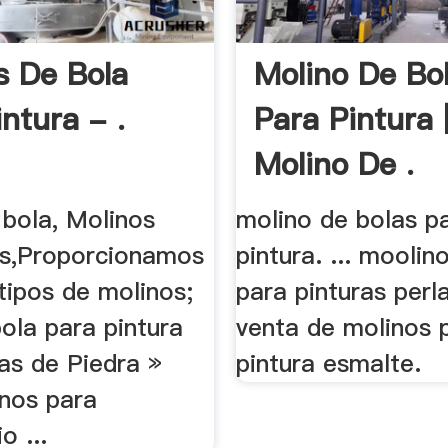
s De Bola
Molino De Bo
ntura - .
Para Pintura 
Molino De .
 bola, Molinos
molino de bolas p
les,Proporcionamos
pintura. ... moolin
tipos de molinos;
para pinturas perlas
ola para pintura
venta de molinos 
as de Piedra »
pintura esmalte.
inos para
o ...