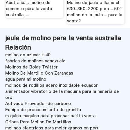
Australia. ... molino de
Molino de jaula o llame al
cemento para la venta
630-350-2200 para ... 50"
australia, ...
molino de la jaula ... para la
venta?
jaula de molino para la venta australia
Relación
molino de azucar k 40
fabrica de molinos venezuela
Molinos de Bolas Twitter
Molino De Martillo Con Zarandas
agua para mi molino
molinos de rodillos acero inoxidable ecuador
alimentador vibratorio de la máquina para la minería de
oro
Activado Proveedor de carbono
Equipo de procesamiento de granito
m quina maquina para procesar barita venta
Cribas Para Molino De Martillos
molinos electricos para moler granos en peru