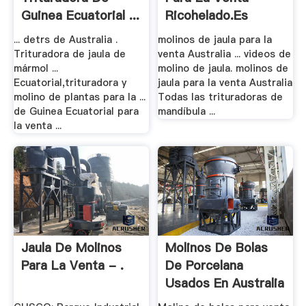
Guinea Ecuatorial ...
Ricohelado.es
... detrs de Australia .
molinos de jaula para la
Trituradora de jaula de
venta Australia ... videos de
mármol ...
molino de jaula. molinos de
Ecuatorial,trituradora y
jaula para la venta Australia
molino de plantas para la ...
Todas las trituradoras de
de Guinea Ecuatorial para
mandíbula ...
la venta ...
Jaula De Molinos
Molinos De Bolas
Para La Venta - .
De Porcelana
Usados En Australia