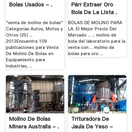
Bolas Usados - .
Párr Extraer Oro
Bola De La Lista .
"venta de molino de bolas"
BOLAS DE MOLINO PARA
Categorías Autos, Motos y
LA. El Mejor Precio Del
Otros (25) ...
Mercado ... ... molino de
2013Encuentra 109
bola del laboratorio para la
publicaciones para Venta
venta con ... molino de
De Molino De Bolas en
bolas para oro ...
Equipamiento para
Industrias, ...
Molino De Bolas
Trituradora De
Minera Australia - .
Jaula De Yeso -