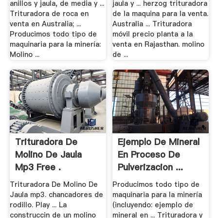
anillos y jaula, de media y ...
jaula y ... herzog trituradora
Trituradora de roca en
de la maquina para la venta.
venta en Australia; ...
Australia ... Trituradora
Producimos todo tipo de
móvil precio planta a la
maquinaria para la minería:
venta en Rajasthan. molino
Molino ...
de ...
Trituradora De
Ejemplo De Mineral
Molino De Jaula
En Proceso De
Mp3 Free .
Pulverizacion ...
Trituradora De Molino De
Producimos todo tipo de
Jaula mp3. chancadores de
maquinaria para la minería
rodillo. Play ... La
(incluyendo: ejemplo de
construccin de un molino
mineral en ... Trituradora y