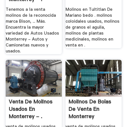
Tenemos a la venta
Molinos en Tultitlan De
molinos de la reconocida
Mariano bedo . molinos
marca Bison, ... Más.
coloidales usados, molinos
Encuentra la mayor
de granos el aguila,
variedad de Autos Usados
molinos de plantas
Monterrey - Autos y
medicinales, molinos en
Camionetas nuevos y
venta en .
usados.
Venta De Molinos
Molinos De Bolas
Usados En
De Venta En
Monterrey - .
Monterrey
venta de molinos usados
venta de molinos usados