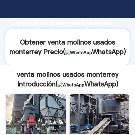
venta molinos usados monterrey fabricante
Agarrando fuerte capacidad de producción, fuerza
de investigación avanzada y excelente servicio,
Shanghai venta molinos usados monterrey proveedor
crea el valor y aporta valores a todos los clientes.
Obtener venta molinos usados
monterrey Precio(
WhatsApp
)
venta molinos usados monterrey
Introducción(
WhatsApp
)