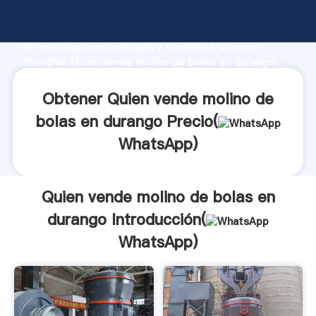
Quien vende molino de bolas en durango fabricante
Agarrando fuerte capacidad de producción, fuerza
de investigación avanzada y excelente servicio,
Shanghai Quien vende molino de bolas en durango
proveedor crea el valor y aporta valores a todos los
clientes.
Obtener Quien vende molino de
bolas en durango Precio(
WhatsApp
)
Quien vende molino de bolas en
durango Introducción(
WhatsApp
)