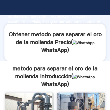
metodo para separar el oro de la molienda
fabricante Agarrando fuerte capacidad de
producción, fuerza de investigación avanzada y
excelente servicio, Shanghai metodo para separar el
oro de la molienda proveedor crea el valor y aporta
valores a todos los clientes.
Obtener metodo para separar el oro
de la molienda Precio(
WhatsApp
)
metodo para separar el oro de la
molienda Introducción(
WhatsApp
)