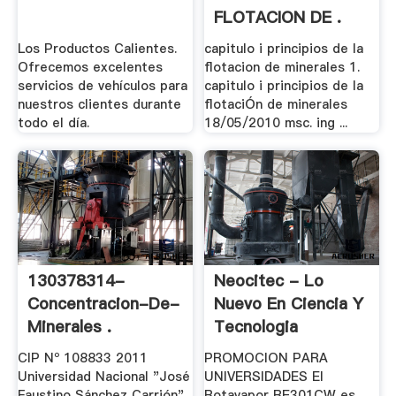
FLOTACION DE .
Los Productos Calientes.
capitulo i principios de la
Ofrecemos excelentes
flotacion de minerales 1.
servicios de vehículos para
capitulo i principios de la
nuestros clientes durante
flotaciÓn de minerales
todo el día.
18/05/2010 msc. ing ...
130378314-
Neocitec - Lo
Concentracion-De-
Nuevo En Ciencia Y
Minerales .
Tecnologia
CIP Nº 108833 2011
PROMOCION PARA
Universidad Nacional "José
UNIVERSIDADES El
Faustino Sánchez Carrión"
Rotavapor RE301CW es