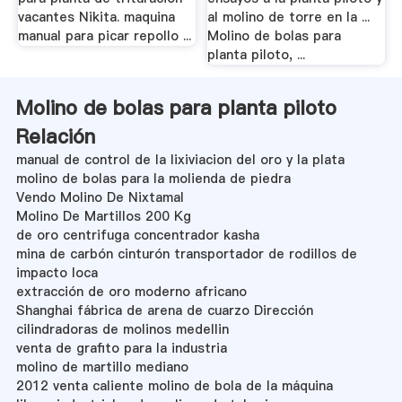
vacantes Nikita. maquina
al molino de torre en la ...
manual para picar repollo ...
Molino de bolas para
planta piloto, ...
Molino de bolas para planta piloto
Relación
manual de control de la lixiviacion del oro y la plata
molino de bolas para la molienda de piedra
Vendo Molino De Nixtamal
Molino De Martillos 200 Kg
de oro centrifuga concentrador kasha
mina de carbón cinturón transportador de rodillos de
impacto loca
extracción de oro moderno africano
Shanghai fábrica de arena de cuarzo Dirección
cilindradoras de molinos medellin
venta de grafito para la industria
molino de martillo mediano
2012 venta caliente molino de bola de la máquina