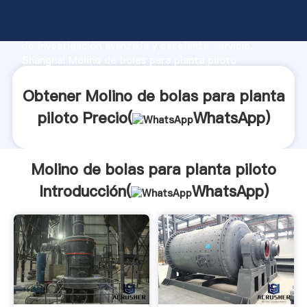
Molino de bolas para planta piloto fabricante
Agarrando fuerte capacidad de producción, fuerza
de investigación avanzada y excelente servicio,
Shanghai Molino de bolas para planta piloto
proveedor crea el valor y aporta valores a todos los
clientes.
Obtener Molino de bolas para planta
piloto Precio(
WhatsApp
)
Molino de bolas para planta piloto
Introducción(
WhatsApp
)