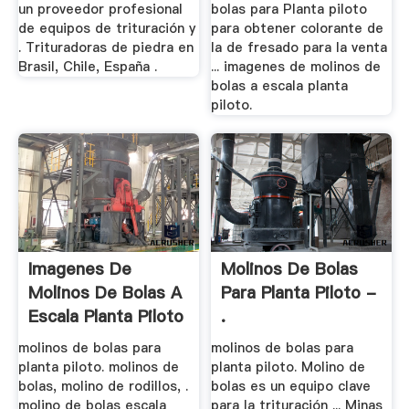
un proveedor profesional
bolas para Planta piloto
de equipos de trituración y
para obtener colorante de
. Trituradoras de piedra en
la de fresado para la venta
Brasil, Chile, España .
... imagenes de molinos de
bolas a escala planta
piloto.
Imagenes De
Molinos De Bolas
Molinos De Bolas A
Para Planta Piloto -
Escala Planta Piloto
.
molinos de bolas para
molinos de bolas para
planta piloto. molinos de
planta piloto. Molino de
bolas, molino de rodillos, .
bolas es un equipo clave
molino de bolas escala
para la trituración ... Minas