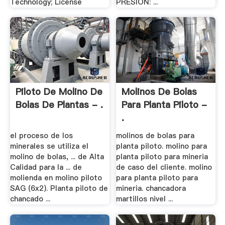
Technology; License
PRESION: ...
Piloto De Molino De
Molinos De Bolas
Bolas De Plantas - .
Para Planta Piloto -
.
el proceso de los
molinos de bolas para
minerales se utiliza el
planta piloto. molino para
molino de bolas, ... de Alta
planta piloto para mineria
Calidad para la ... de
de caso del cliente. molino
molienda en molino piloto
para planta piloto para
SAG (6x2). Planta piloto de
mineria. chancadora
chancado ...
martillos nivel ...