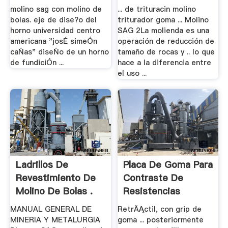
molino sag con molino de
... de trituracin molino
bolas. eje de dise?o del
triturador goma ... Molino
horno universidad centro
SAG 2La molienda es una
americana "josÉ simeÓn
operación de reducción de
caÑas" diseÑo de un horno
tamaño de rocas y .. lo que
de fundiciÓn ...
hace a la diferencia entre
el uso ...
Ladrillos De
Placa De Goma Para
Revestimiento De
Contraste De
Molino De Bolas .
Resistencias
MANUAL GENERAL DE
RetrĂĄctil, con grip de
MINERIA Y METALURGIA
goma ... posteriormente