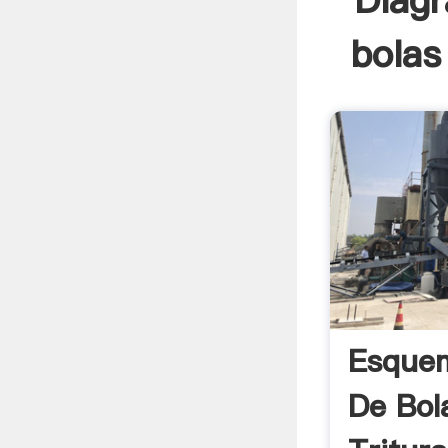
Diagr
bolas
Esque
De Bo