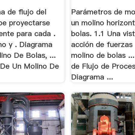
Xinhaijig
a de flujo del
Parámetros de mo
be proyectarse
un molino horizont
ente para cada .
bolas. 1.1 Una vis
no y . Diagrama
acción de fuerzas
no De Bolas, ...
molino de bolas ..
 De Un Molino De
de Flujo de Proce
Diagrama ...