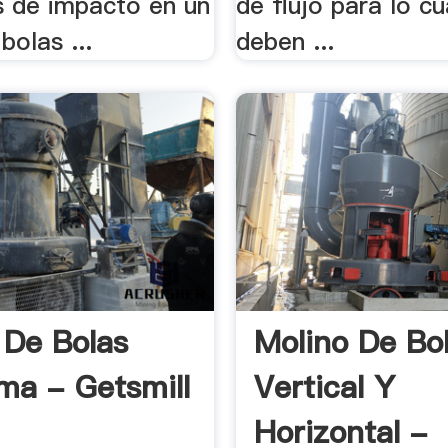
s de impacto en un
de flujo para lo cu
bolas ...
deben ...
 De Bolas
Molino De Bo
ma - Getsmill
Vertical Y
Horizontal -