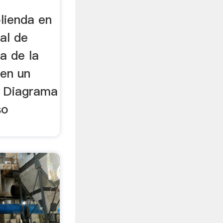
lienda en
al de
ta de la
 en un
. Diagrama
so