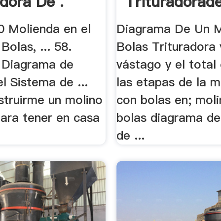
adora De .
Trituradorad
0 Molienda en el
Diagrama De Un M
Bolas, ... 58.
Bolas Trituradora y
. Diagrama de
vástago y el total
l Sistema de ...
las etapas de la m
struirme un molino
con bolas en; mol
para tener en casa
bolas diagrama de
de ...