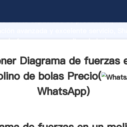
 de fuerzas en un molino de bolas fab
o fuerte capacidad de producción, fue
ación avanzada y excelente servicio, Sh
a de fuerzas en un molino de bolas pr
valor y aporta valores a todos los client
ner Diagrama de fuerzas 
lino de bolas Precio(
WhatsApp
)