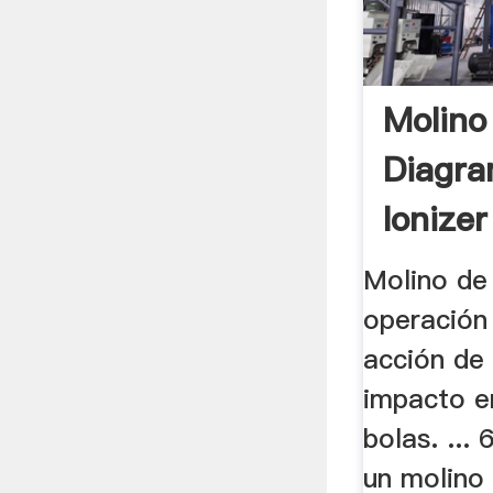
Molino
Diagra
Ionizer
Molino de
operación 
acción de
impacto e
bolas. ...
un molino