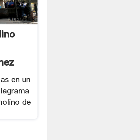
ino
inez
as en un
Diagrama
molino de