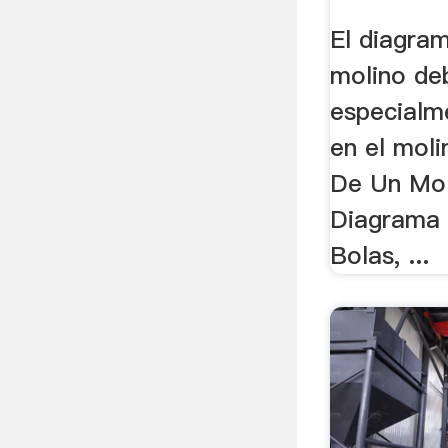
El diagram
molino de
especialm
en el moli
De Un Moli
Diagrama
Bolas, ...