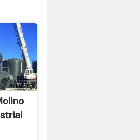
Molino
strial