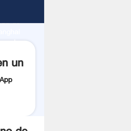
ricante
rza de
anghai
oveedor
es.
en un