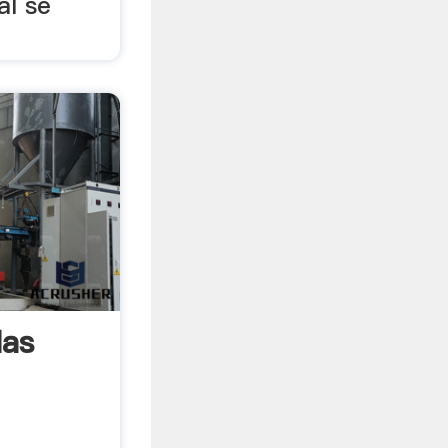
al se
las