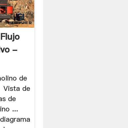
Flujo
lvo -
olino de
.1 Vista de
as de
no ...
 diagrama