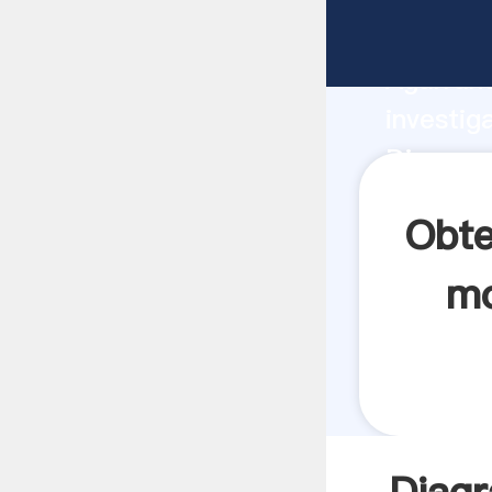
Diagrama
Agarrand
investig
Diagram
crea el 
Obte
mo