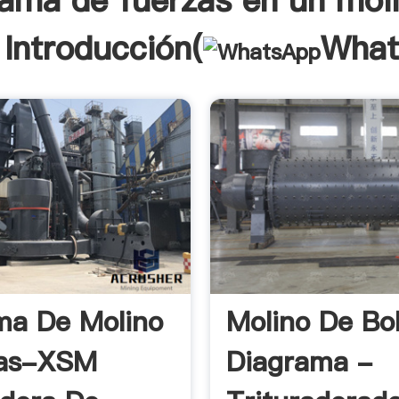
ama de fuerzas en un mol
 Introducción(
What
ma De Molino
Molino De Bo
las-XSM
Diagrama -