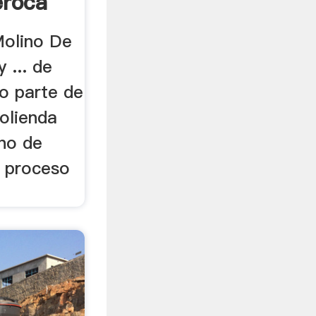
eroca
olino De
 ... de
 o parte de
olienda
ino de
 proceso