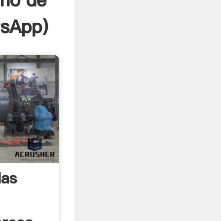
ino de
sApp
)
las