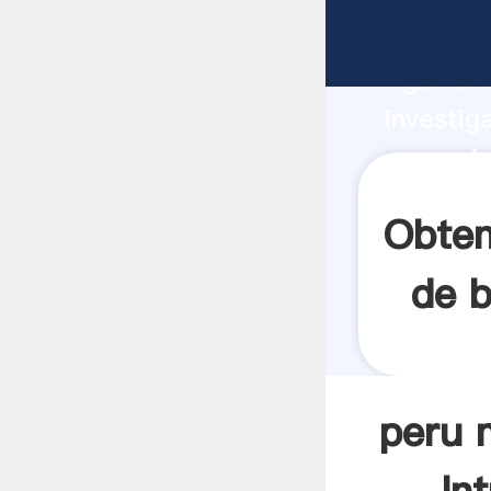
peru min
Agarrand
investig
peru min
el valor
Obten
de b
peru 