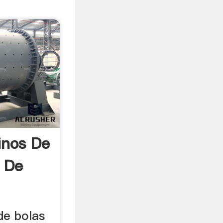
inos De
l De
de bolas