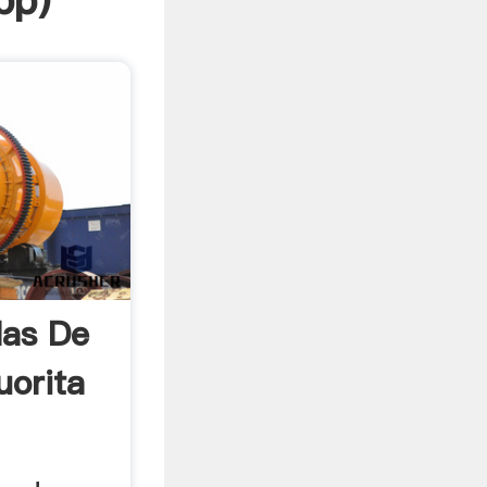
pp
)
las De
uorita