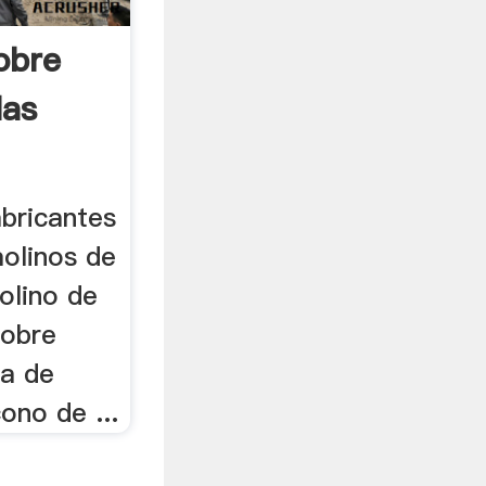
obre
las
abricantes
molinos de
Molino de
cobre
ra de
ono de ...