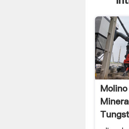
In
Molino
Minera
Tungst