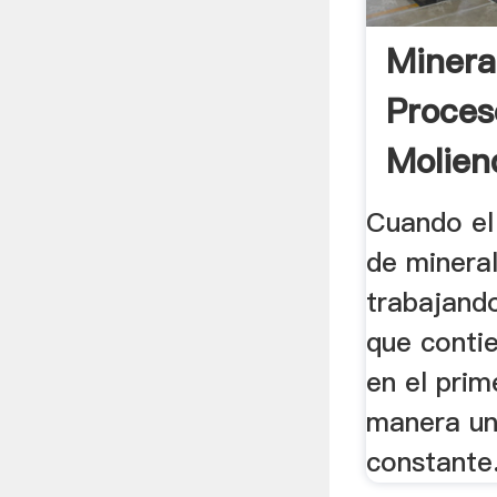
Minera
Proces
Molien
.
Cuando el
de minera
trabajando
que conti
en el pri
manera un
constante