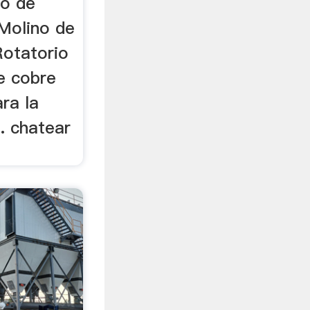
no de
 Molino de
Rotatorio
e cobre
ra la
. chatear