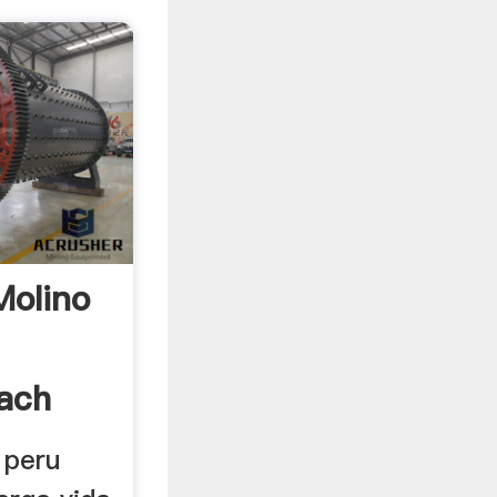
Molino
each
 peru