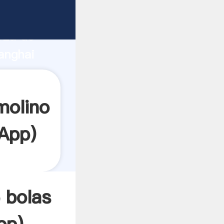
te
rza de
anghai
or crea
molino
App
)
 bolas