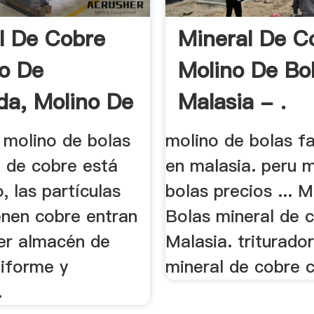
l De Cobre
Mineral De C
o De
Molino De Bo
da, Molino De
Malasia - .
 molino de bolas
molino de bolas f
l de cobre está
en malasia. peru 
, las partículas
bolas precios ... 
enen cobre entran
Bolas mineral de 
mer almacén de
Malasia. triturado
iforme y
mineral de cobre c
.