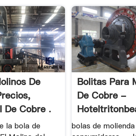
olinos De
Bolitas Para 
Precios,
De Cobre -
l De Cobre .
Hoteltritonb
e la bola de
bolas de molienda