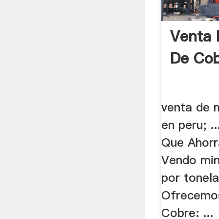
Venta 
De Cob
venta de 
en peru; .
Que Ahorra
Vendo min
por tonel
Ofrecemos
Cobre: ...