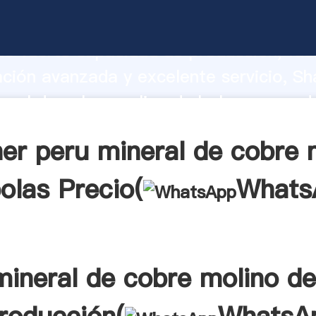
eral de cobre molino de bolas fabrican
o fuerte capacidad de producción, fue
ación avanzada y excelente servicio, Sh
eral de cobre molino de bolas proveed
 y aporta valores a todos los clientes.
er peru mineral de cobre 
olas Precio(
Whats
mineral de cobre molino de