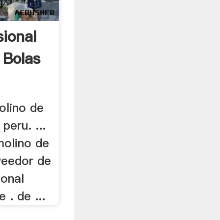
ional
 Bolas
olino de
peru. ...
molino de
veedor de
ional
. de ...