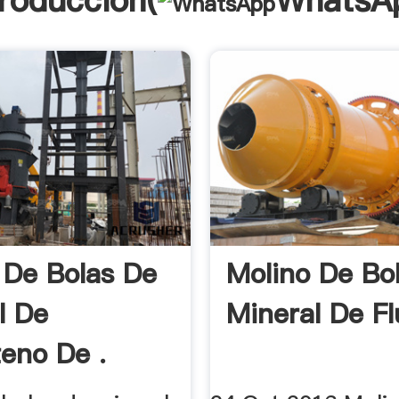
troducción(
WhatsA
 De Bolas De
Molino De Bo
l De
Mineral De Fl
eno De .