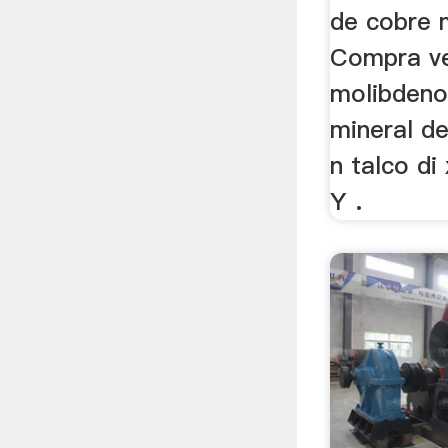
de cobre m
Compra ve
molibdeno
mineral de
n talco d
Y .