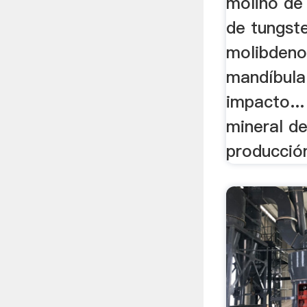
molino de
de tungst
molibdeno
mandíbula
impacto..
mineral de
producción