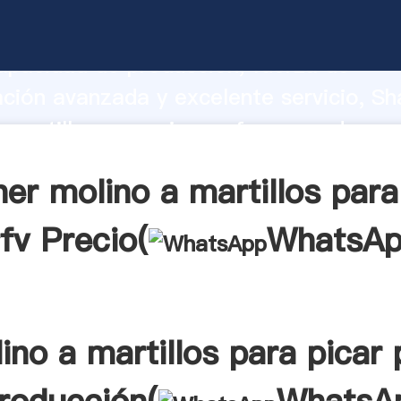
 martillos para picar prfv fabricante A
apacidad de producción, fuerza de
ación avanzada y excelente servicio, Sh
 martillos para picar prfv proveedor cr
aporta valores a todos los clientes.
er molino a martillos para
fv Precio(
WhatsA
ino a martillos para picar 