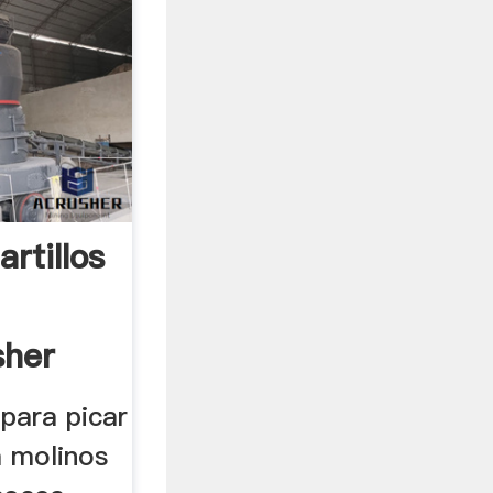
rtillos
sher
 para picar
a molinos