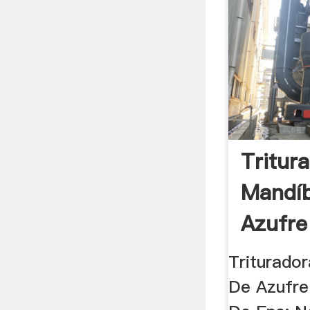
Tritur
Mandíb
Azufre
Triturado
De Azufre