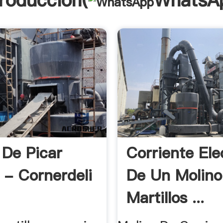
troducción(
WhatsA
 De Picar
Corriente Ele
n - Cornerdeli
De Un Molino
Martillos ...