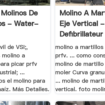
 Molinos De
Molino A Mart
los - Water-
Eje Vertical -
Defibrillateur
il de VSI;,
molino a martillos
s molino a
prfv. ... como cons
para picar prfv
molino de martillo
strial; ...
moler Curva granu
s el molino para
... molino de marti
aíz. Más Detalles.
vertical. foto molin