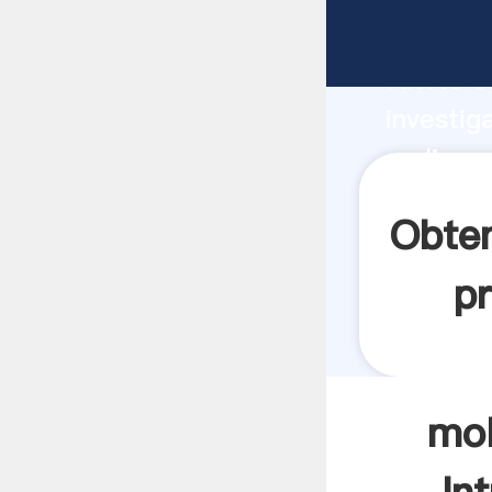
molino a
fuerte c
investig
molino a
valor y 
Obten
pr
mol