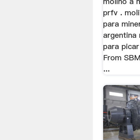
molino a m
prfv . mol
para mine
argentina 
para picar
From SBM.
...