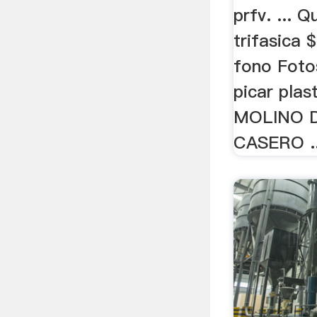
prfv. ... Q
trifasica 
fono Foto
picar plas
MOLINO 
CASERO ..