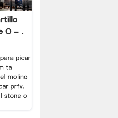
tillo
e O - .
 para picar
m ta
el molino
car prfv.
l stone o