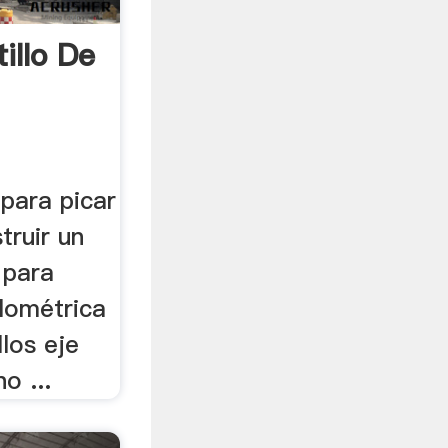
illo De
 para picar
truir un
 para
lométrica
llos eje
o ...