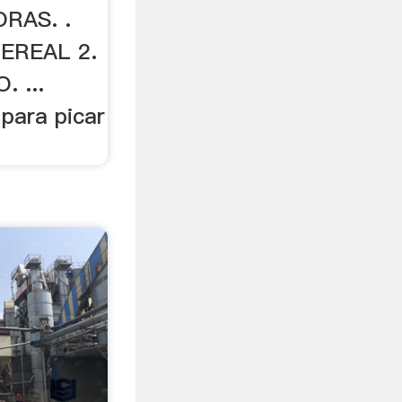
RAS. .
EREAL 2.
 ...
 para picar