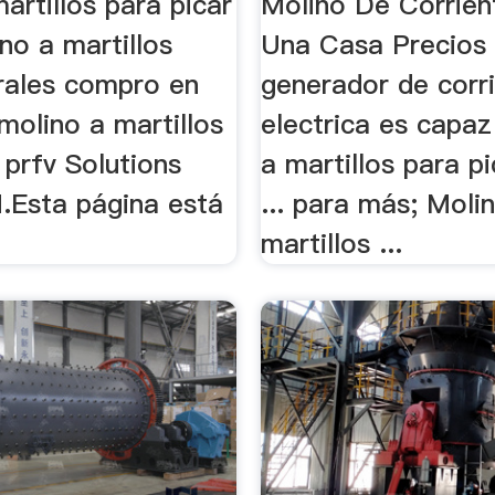
artillos para picar
Molino De Corrien
ino a martillos
Una Casa Precios
rales compro en
generador de corr
molino a martillos
electrica es capaz
 prfv Solutions
a martillos para pi
Esta página está
... para más; Moli
martillos ...