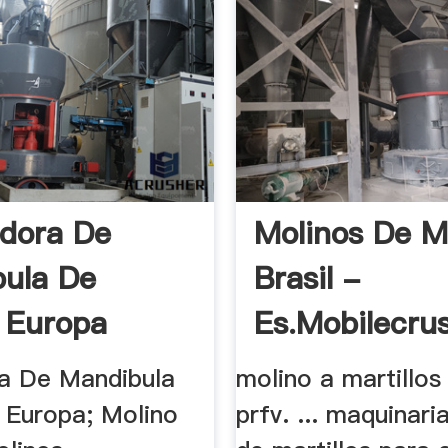
adora De
Molinos De Ma
ula De
Brasil -
 Europa
Es.mobilecru
ra De Mandibula
molino a martillos
 Europa; Molino
prfv. ... maquinari