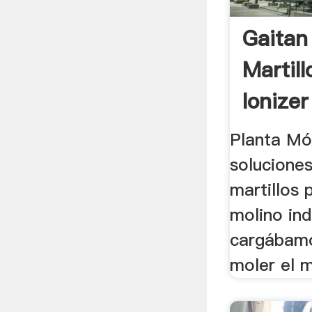
Gaitan
Martil
Ionizer
Planta Móv
solucione
martillos 
molino indu
cargábamo
moler el m