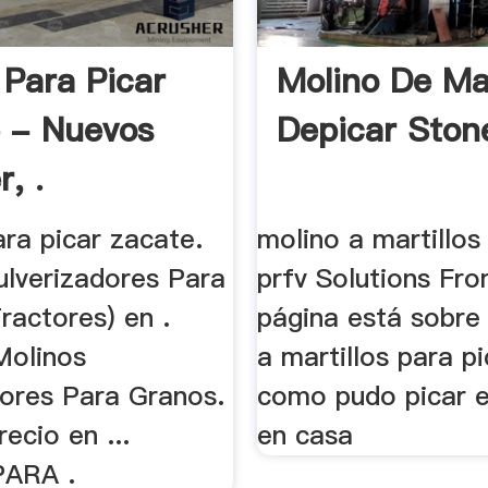
 Para Picar
Molino De Mar
 - Nuevos
Depicar Ston
, .
ra picar zacate.
molino a martillos
ulverizadores Para
prfv Solutions Fro
ractores) en .
página está sobre 
Molinos
a martillos para pi
dores Para Granos.
como pudo picar e
recio en ...
en casa
ARA .