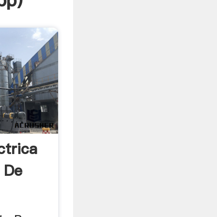
pp
)
ctrica
 De