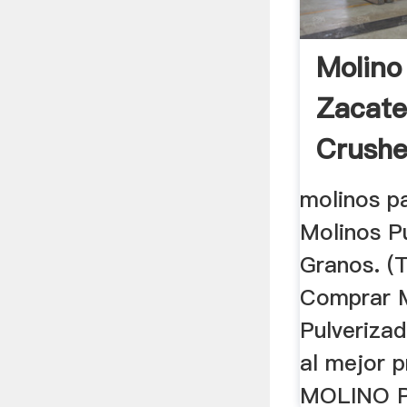
Molino
Zacate
Crusher
molinos pa
Molinos P
Granos. (T
Comprar 
Pulveriza
al mejor p
MOLINO P