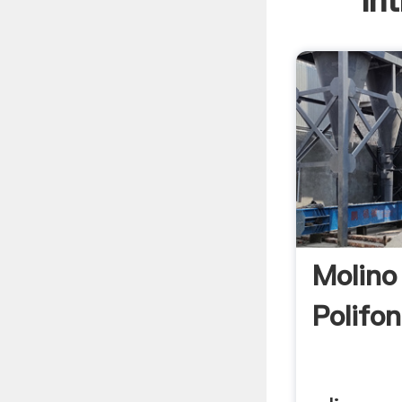
In
Molino
Polifo