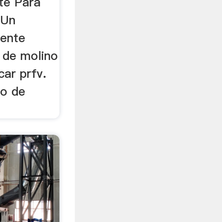
te Para
 Un
iente
 de molino
car prfv.
no de