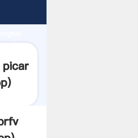
garrando
anghai
ea el
 picar
pp
)
prfv