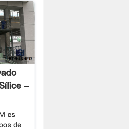
vado
ílice -
M es
ipos de