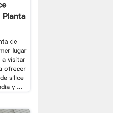
ce
 Planta
anta de
imer lugar
 a visitar
a ofrecer
de silice
dia y ...