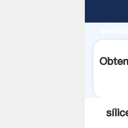
sílice l
capacida
avanzada
de arena
todos lo
Obten
síli