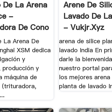
 De La Arena
Arene De Sili
ce -
Lavado De La
adora De Cono
- Vukjr.xyz
e La Arena De
arena de silice pl
hanghai XSM dedica
lavado India En pr
tigación y
darle la bienvenida
, producción y
nuestro portal par
la máquina de
los mejores arena 
 (trituradora,
planta de lavado In
..