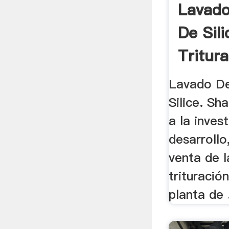
Lavado
De Sili
Tritur
Lavado D
Silice. S
a la inves
desarrollo
venta de 
trituración
planta de .