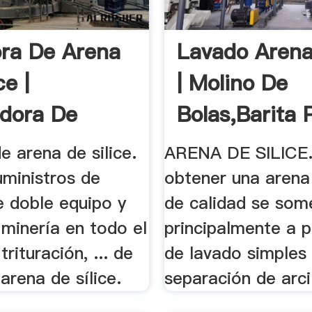
ra De Arena
Lavado Arena
ce |
| Molino De
adora De
Bolas,Barita P
s
e arena de silice.
ARENA DE SILICE.
uministros de
obtener una arena 
e doble equipo y
de calidad se som
minería en todo el
principalmente a 
rituración, ... de
de lavado simples 
arena de sílice.
separación de arcil