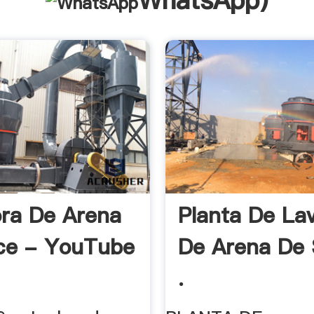
WhatsApp
)
ra De Arena
Planta De La
ice - YouTube
De Arena De S
.