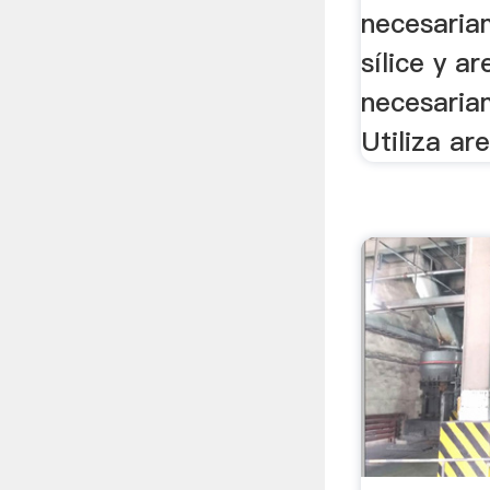
necesaria
sílice y ar
necesaria
Utiliza are