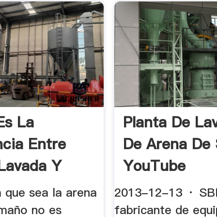
Es La
Planta De La
ncia Entre
De Arena De S
Lavada Y
YouTube
.
a que sea la arena
2013-12-13 · SB
amaño no es
fabricante de equ