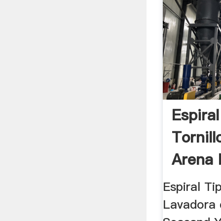
Espira
Tornil
Arena 
Espiral Ti
Lavadora 