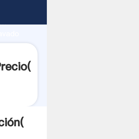
erte
ón
lavado
es a
recio(
ción(