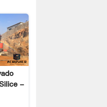
vado
ilice -