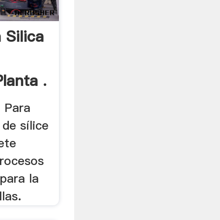
 Silica
lanta .
 Para
de sílice
ete
procesos
para la
las.