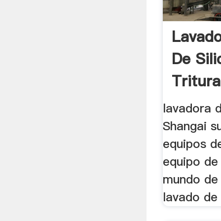
Lavado
De Sili
Tritur
Molino
lavadora d
Shangai s
equipos d
equipo de 
mundo de t
lavado de 