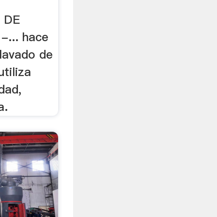
 DE
-... hace
 lavado de
utiliza
dad,
a.