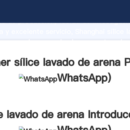
avado de arena fabricante Agarrando fu
d de producción, fuerza de investigaci
 y excelente servicio, Shanghai sílice 
 proveedor crea el valor y aporta valor
s clientes.
er sílice lavado de arena P
WhatsApp
)
ce lavado de arena Introduc