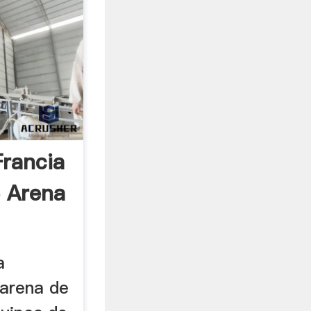
Francia
 Arena
a
 arena de