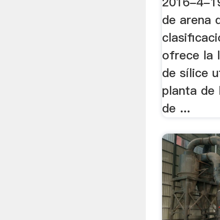
2016-4-19
de arena d
clasifica
ofrece la
de sílice u
planta de
de ...