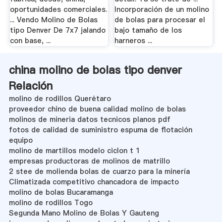
oportunidades comerciales.
Incorporación de un molino
... Vendo Molino de Bolas
de bolas para procesar el
tipo Denver De 7x7 jalando
bajo tamaño de los
con base, ...
harneros ...
china molino de bolas tipo denver
Relación
molino de rodillos Querétaro
proveedor chino de buena calidad molino de bolas
molinos de mineria datos tecnicos planos pdf
fotos de calidad de suministro espuma de flotación
equipo
molino de martillos modelo ciclon t 1
empresas productoras de molinos de matrillo
2 stee de molienda bolas de cuarzo para la minería
Climatizada competitivo chancadora de impacto
molino de bolas Bucaramanga
molino de rodillos Togo
Segunda Mano Molino de Bolas Y Gauteng