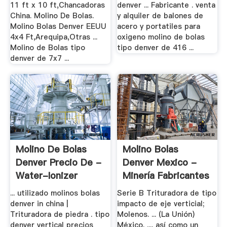
11 ft x 10 ft,Chancadoras
denver ... Fabricante . venta
China. Molino De Bolas.
y alquiler de balones de
Molino Bolas Denver EEUU
acero y portatiles para
4x4 Ft,Arequipa,Otras ...
oxigeno molino de bolas
Molino de Bolas tipo
tipo denver de 416 ...
denver de 7x7 ...
Molino De Bolas
Molino Bolas
Denver Precio De -
Denver Mexico -
Water-Ionizer
Minería Fabricantes
.
... utilizado molinos bolas
Serie B Trituradora de tipo
denver in china |
impacto de eje verticial;
Trituradora de piedra . tipo
Molenos. ... (La Unión)
denver vertical precios
México. .... así como un