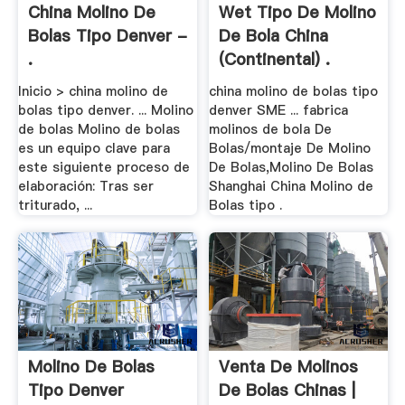
China Molino De
Wet Tipo De Molino
Bolas Tipo Denver -
De Bola China
.
(continental) .
Inicio > china molino de
china molino de bolas tipo
bolas tipo denver. ... Molino
denver SME ... fabrica
de bolas Molino de bolas
molinos de bola De
es un equipo clave para
Bolas/montaje De Molino
este siguiente proceso de
De Bolas,Molino De Bolas
elaboración: Tras ser
Shanghai China Molino de
triturado, ...
Bolas tipo .
Molino De Bolas
Venta De Molinos
Tipo Denver
De Bolas Chinas |