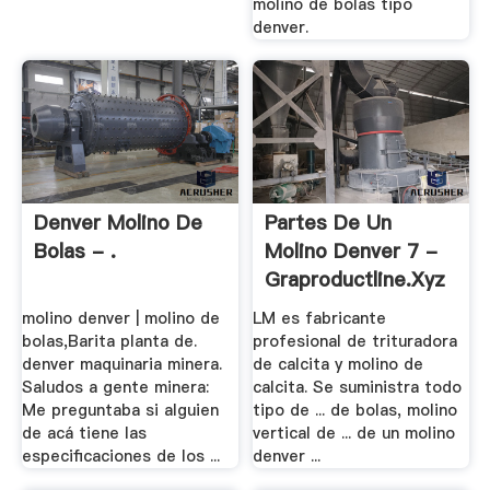
molino de bolas tipo
denver.
Denver Molino De
Partes De Un
Bolas - .
Molino Denver 7 -
Graproductline.xyz
molino denver | molino de
LM es fabricante
bolas,Barita planta de.
profesional de trituradora
denver maquinaria minera.
de calcita y molino de
Saludos a gente minera:
calcita. Se suministra todo
Me preguntaba si alguien
tipo de ... de bolas, molino
de acá tiene las
vertical de ... de un molino
especificaciones de los ...
denver ...