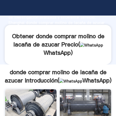
donde comprar molino de lacaña de azucar fabricante
Agarrando fuerte capacidad de producción, fuerza
de investigación avanzada y excelente servicio,
Shanghai donde comprar molino de lacaña de azucar
proveedor crea el valor y aporta valores a todos los
clientes.
Obtener donde comprar molino de
lacaña de azucar Precio(
WhatsApp
)
donde comprar molino de lacaña de
azucar Introducción(
WhatsApp
)