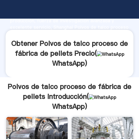
Polvos de talco proceso de fábrica de pellets
fabricante Agarrando fuerte capacidad de
producción, fuerza de investigación avanzada y
excelente servicio, Shanghai Polvos de talco proceso
de fábrica de pellets proveedor crea el valor y
aporta valores a todos los clientes.
Obtener Polvos de talco proceso de
fábrica de pellets Precio(
WhatsApp
)
Polvos de talco proceso de fábrica de
pellets Introducción(
WhatsApp
)