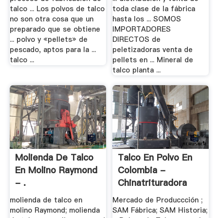
talco ... Los polvos de talco
toda clase de la fábrica
no son otra cosa que un
hasta los ... SOMOS
preparado que se obtiene
IMPORTADORES
... polvo y «pellets» de
DIRECTOS de
pescado, aptos para la ...
peletizadoras venta de
talco ...
pellets en ... Mineral de
talco planta ...
Molienda De Talco
Talco En Polvo En
En Molino Raymond
Colombia -
- .
Chinatrituradora
molienda de talco en
Mercado de Produccción ;
molino Raymond; molienda
SAM Fábrica; SAM Historia;