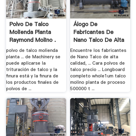
Polvo De Talco
Álogo De
Molienda Planta
Fabricantes De
Raymond Molino .
Nano Talco De Alta
.
polvo de talco molienda
Encuentre los fabricantes
planta ... de Machinery se
de Nano Talco de alta
puede aplicarse la
calidad, ... Cara polvos de
trituración de talco y la
talco precio ... Longboard
finura está y la finura de
completo whole1um talco
los productos finales de
molino planta de proceso
polvos de ...
500000 t ...