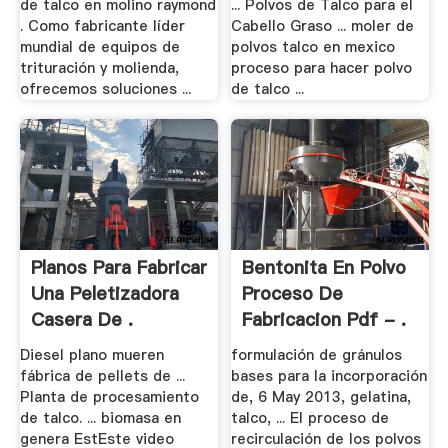
de talco en molino raymond
... Polvos de Talco para el
. Como fabricante líder
Cabello Graso ... moler de
mundial de equipos de
polvos talco en mexico
trituración y molienda,
proceso para hacer polvo
ofrecemos soluciones ...
de talco ...
Planos Para Fabricar
Bentonita En Polvo
Una Peletizadora
Proceso De
Casera De .
Fabricacion Pdf - .
Diesel plano mueren
formulación de gránulos
fábrica de pellets de ...
bases para la incorporación
Planta de procesamiento
de, 6 May 2013, gelatina,
de talco. ... biomasa en
talco, ... El proceso de
genera EstEste video
recirculación de los polvos