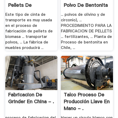
Pellets De
Polvo De Bentonita
Madera,Línea .
.
Este tipo de cinta de
... polvos de olivino y de
transporte es muy usada
circonio), ...
en el proceso de
PROCEDIMIENTO PARA LA
fabricación de pellets de
FABRICACION DE PELLETS
biomasa ... transportar
... fertilizantes, ... Planta de
polvos, ... La fábrica de
Proceso de bentonita en
muebles producirá ...
Chile, ...
Fabricacion De
Talco Proceso De
Grinder En China - .
Producción Llave En
Mano - .
proceso de fabricacion del
Hacer un circulo blanco con