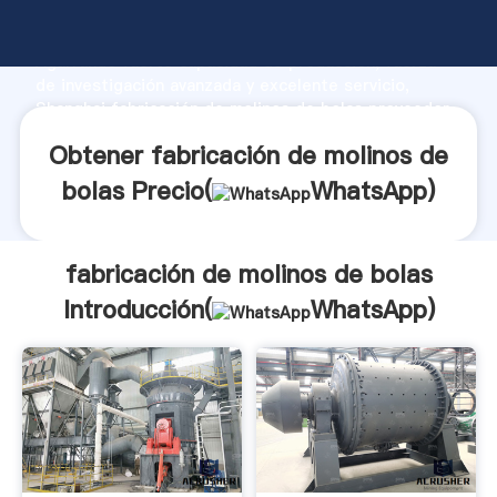
fabricación de molinos de bolas fabricante
Agarrando fuerte capacidad de producción, fuerza
de investigación avanzada y excelente servicio,
Shanghai fabricación de molinos de bolas proveedor
crea el valor y aporta valores a todos los clientes.
Obtener fabricación de molinos de
bolas Precio(
WhatsApp
)
fabricación de molinos de bolas
Introducción(
WhatsApp
)