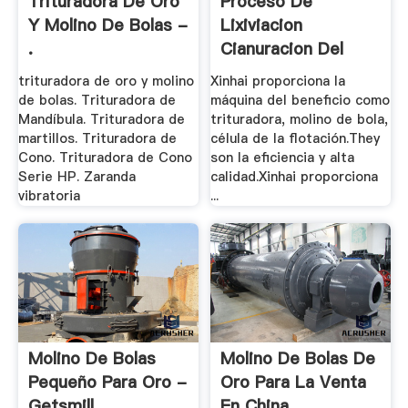
Trituradora De Oro
Proceso De
Y Molino De Bolas -
Lixiviacion
.
Cianuracion Del
Oro,molino .
trituradora de oro y molino
Xinhai proporciona la
de bolas. Trituradora de
máquina del beneficio como
Mandíbula. Trituradora de
trituradora, molino de bola,
martillos. Trituradora de
célula de la flotación.They
Cono. Trituradora de Cono
son la eficiencia y alta
Serie HP. Zaranda
calidad.Xinhai proporciona
vibratoria
...
Molino De Bolas
Molino De Bolas De
Pequeño Para Oro -
Oro Para La Venta
Getsmill
En China