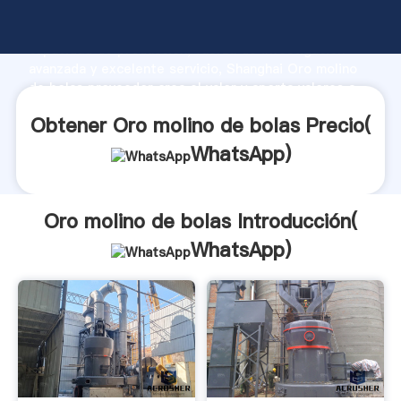
Oro molino de bolas fabricante Agarrando fuerte
capacidad de producción, fuerza de investigación
avanzada y excelente servicio, Shanghai Oro molino
de bolas proveedor crea el valor y aporta valores a
todos los clientes.
Obtener Oro molino de bolas Precio(
WhatsApp
)
Oro molino de bolas Introducción(
WhatsApp
)