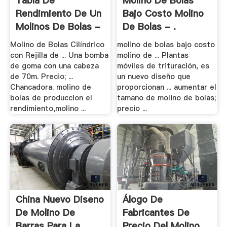
Tabla De
Molino De Bolas
Rendimiento De Un
Bajo Costo Molino
Molinos De Bolas -
De Bolas - .
.
Molino de Bolas Cilíndrico
molino de bolas bajo costo
con Rejilla de ... Una bomba
molino de ... Plantas
de goma con una cabeza
móviles de trituración, es
de 70m. Precio; ...
un nuevo diseño que
Chancadora. molino de
proporcionan ... aumentar el
bolas de produccion el
tamano de molino de bolas;
rendimiento,molino ...
precio ...
China Nuevo Diseno
Álogo De
De Molino De
Fabricantes De
Barras Para La .
Precio Del Molino