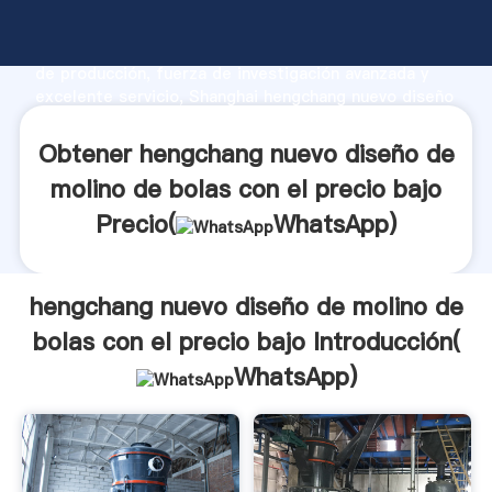
hengchang nuevo diseño de molino de bolas con el
precio bajo fabricante Agarrando fuerte capacidad
de producción, fuerza de investigación avanzada y
excelente servicio, Shanghai hengchang nuevo diseño
de molino de bolas con el precio bajo proveedor crea
el valor y aporta valores a todos los clientes.
Obtener hengchang nuevo diseño de
molino de bolas con el precio bajo
Precio(
WhatsApp
)
hengchang nuevo diseño de molino de
bolas con el precio bajo Introducción(
WhatsApp
)