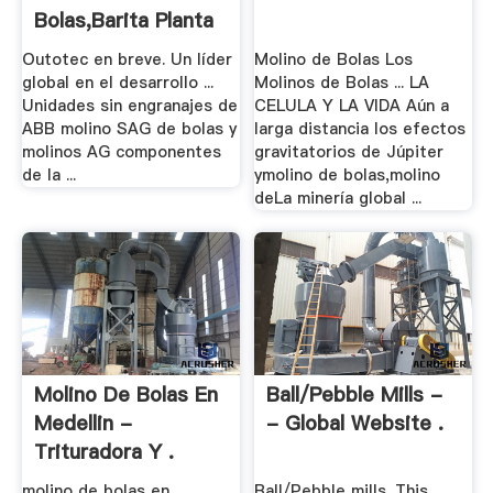
Bolas,Barita Planta
De ...
Outotec en breve. Un líder
Molino de Bolas Los
global en el desarrollo ...
Molinos de Bolas ... LA
Unidades sin engranajes de
CELULA Y LA VIDA Aún a
ABB molino SAG de bolas y
larga distancia los efectos
molinos AG componentes
gravitatorios de Júpiter
de la ...
ymolino de bolas,molino
deLa minería global ...
Molino De Bolas En
Ball/Pebble Mills -
Medellin -
- Global Website .
Trituradora Y .
molino de bolas en
Ball/Pebble mills. This