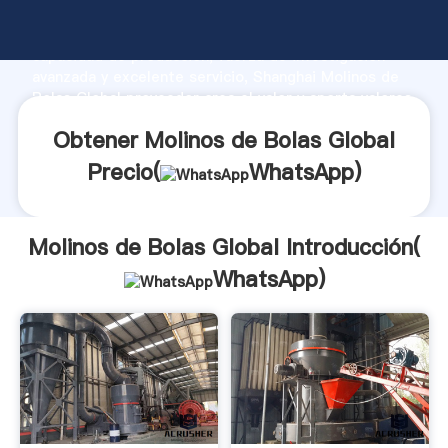
Molinos de Bolas Global fabricante Agarrando fuerte
capacidad de producción, fuerza de investigación
avanzada y excelente servicio, Shanghai Molinos de
Bolas Global proveedor crea el valor y aporta valores
a todos los clientes.
Obtener Molinos de Bolas Global
Precio(
WhatsApp
)
Molinos de Bolas Global Introducción(
WhatsApp
)