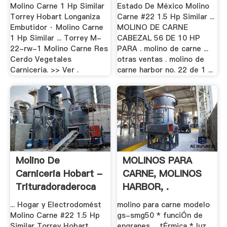
Molino Carne 1 Hp Similar
Estado De México Molino
Torrey Hobart Longaniza
Carne #22 1.5 Hp Similar ...
Embutidor · Molino Carne
MOLINO DE CARNE
1 Hp Similar ... Torrey M-
CABEZAL 56 DE 10 HP
22-rw-1 Molino Carne Res
PARA . molino de carne ...
Cerdo Vegetales
otras ventas . molino de
Carniceria. >> Ver .
carne harbor no. 22 de 1 ...
Molino De
MOLINOS PARA
Carniceria Hobart -
CARNE, MOLINOS
Trituradoraderoca
HARBOR, .
... Hogar y Electrodomést
molino para carne modelo
Molino Carne #22 1.5 Hp
gs-smg50 * funciÓn de
Similar Torrey Hobart
engranes ... tÉrmica * luz