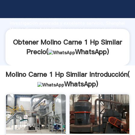
Molino Carne 1 Hp Similar fabricante Agarrando
fuerte capacidad de producción, fuerza de
investigación avanzada y excelente servicio, Shanghai
Molino Carne 1 Hp Similar proveedor crea el valor y
aporta valores a todos los clientes.
Obtener Molino Carne 1 Hp Similar
Precio(
WhatsApp
)
Molino Carne 1 Hp Similar Introducción(
WhatsApp
)